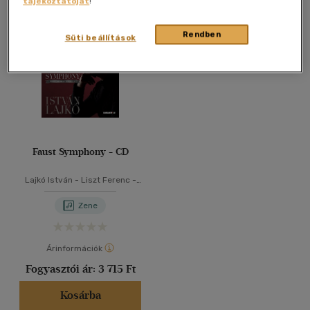
tájékoztatóját
!
Összesen
1
db
40 db / oldal
Rendben
Süti beállítások
Alkalmaz
Faust Symphony - CD
Lajkó István
-
Liszt Ferenc
-
Carl Tausig
Zene
Árinformációk
Fogyasztói ár:
3 715 Ft
Kosárba