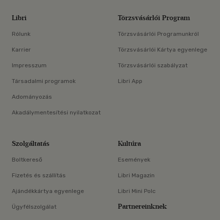
Libri
Törzsvásárlói Program
Rólunk
Törzsvásárlói Programunkról
Karrier
Törzsvásárlói Kártya egyenlege
Impresszum
Törzsvásárlói szabályzat
Társadalmi programok
Libri App
Adományozás
Akadálymentesítési nyilatkozat
Szolgáltatás
Kultúra
Boltkereső
Események
Fizetés és szállítás
Libri Magazin
Ajándékkártya egyenlege
Libri Mini Polc
Partnereinknek
Ügyfélszolgálat