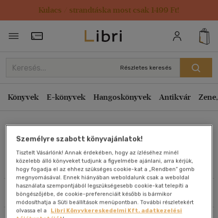
Kulacs / strandtáska most csak 1499 Ft!
Rendezés
Törzsvásárlói Kártya adatai
Rendezés
Kiadás éve szerint csökkenő
Részletes keresés
Kiadás éve szerint növekvő
Ár szerint csökkenő
Könyvek
E-könyvek
Hangoskönyvek
Antikvár
Zene,
Ár szerint növekvő
Carl Tausig
Eladott darabszám szerint csökkenő
Személyre szabott könyvajánlatok!
Eladott darabszám szerint növekvő
Tisztelt Vásárlónk! Annak érdekében, hogy az ízléséhez minél
Cím szerint A-Z
közelebb álló könyveket tudjunk a figyelmébe ajánlani, arra kérjük,
Művei
hogy fogadja el az ehhez szükséges cookie-kat a „Rendben” gomb
Szerző szerint A-Z
megnyomásával. Ennek hiányában weboldalunk csak a weboldal
használata szempontjából legszükségesebb cookie-kat telepíti a
Szűrés
Rendezés
böngészőjébe, de cookie-preferenciáit később is bármikor
Megjelenítés
módosíthatja a Süti beállítások menüpontban. További részletekért
olvassa el a
Libri Könyvkereskedelmi Kft. adatkezelési
20 db / oldal