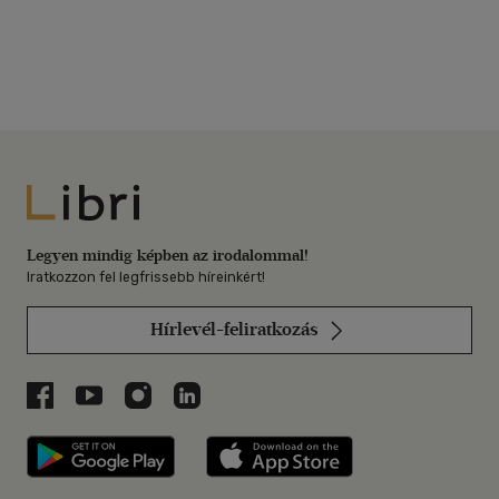
Libri
Legyen mindig képben az irodalommal!
Iratkozzon fel legfrissebb híreinkért!
Hírlevél-feliratkozás
Libri a Facebookon
Libri a Youtube-on
Libri az Instagramon
Libri a LinkedInen
Libri applikáció Szerezd meg: Google P
Libri applikáció 