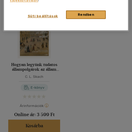
tájékoztatóját
!
Összesen
1
db
40 db / oldal
Rendben
Süti beállítások
Alkalmaz
Hogyan legyünk tudatos
állampolgárok az állam
nélkül
C. L. Skach
E-könyv
Árinformációk
Online ár:
3 599 Ft
Kosárba