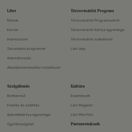
Libri
Törzsvásárlói Program
Rólunk
Törzsvásárlói Programunkról
Karrier
Törzsvásárlói Kártya egyenlege
Impresszum
Törzsvásárlói szabályzat
Társadalmi programok
Libri App
Adományozás
Akadálymentesítési nyilatkozat
Szolgáltatás
Kultúra
Boltkereső
Események
Fizetés és szállítás
Libri Magazin
Ajándékkártya egyenlege
Libri Mini Polc
Partnereinknek
Ügyfélszolgálat