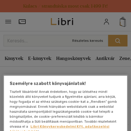
Kulacs / strandtáska most csak 1499 Ft!
Rendezés
Törzsvásárlói Kártya adatai
Rendezés
Kiadás éve szerint csökkenő
Részletes keresés
Kiadás éve szerint növekvő
Ár szerint csökkenő
Könyvek
E-könyvek
Hangoskönyvek
Antikvár
Zene,
Ár szerint növekvő
C. L. Skach
Eladott darabszám szerint csökkenő
Személyre szabott könyvajánlatok!
Eladott darabszám szerint növekvő
Tisztelt Vásárlónk! Annak érdekében, hogy az ízléséhez minél
Cím szerint A-Z
közelebb álló könyveket tudjunk a figyelmébe ajánlani, arra kérjük,
Művei
hogy fogadja el az ehhez szükséges cookie-kat a „Rendben” gomb
Szerző szerint A-Z
megnyomásával. Ennek hiányában weboldalunk csak a weboldal
használata szempontjából legszükségesebb cookie-kat telepíti a
Szűrés
Rendezés
böngészőjébe, de cookie-preferenciáit később is bármikor
Megjelenítés
módosíthatja a Süti beállítások menüpontban. További részletekért
olvassa el a
Libri Könyvkereskedelmi Kft. adatkezelési
20 db / oldal