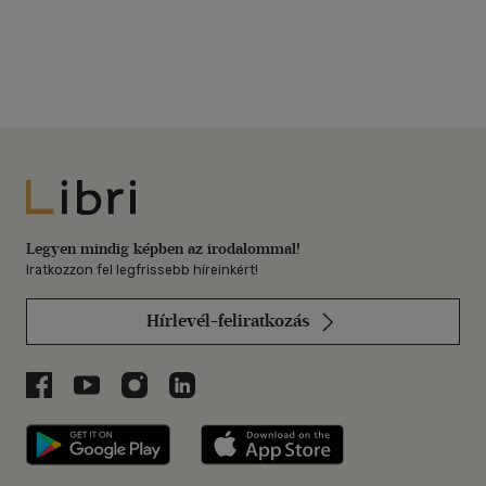
Libri
Legyen mindig képben az irodalommal!
Iratkozzon fel legfrissebb híreinkért!
Hírlevél-feliratkozás
Libri a Facebookon
Libri a Youtube-on
Libri az Instagramon
Libri a LinkedInen
Libri applikáció Szerezd meg: Google P
Libri applikáció 