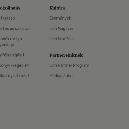
olgáltatás
Kultúra
ltkereső
Események
zetés és szállítás
Libri Magazin
ándékkártya
Libri Mini Polc
yenlege
Partnereinknek
yfélszolgálat
könyv-segédlet
Libri Partner Program
állási nyilatkozat
Médiaajánlat