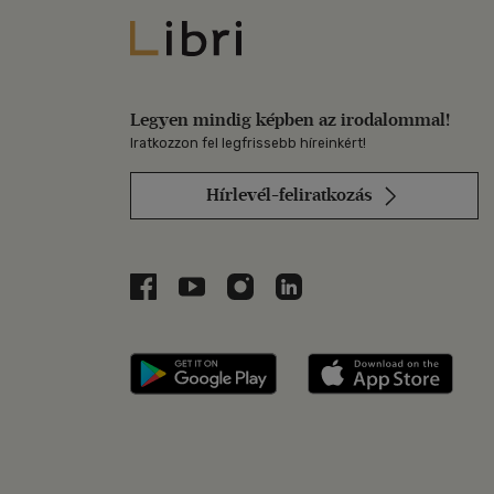
Libri
Legyen mindig képben az irodalommal!
Iratkozzon fel legfrissebb híreinkért!
Hírlevél-feliratkozás
Libri a Facebookon
Libri a Youtube-on
Libri az Instagramon
Libri a LinkedInen
Libri applikáció Szerezd m
Libri