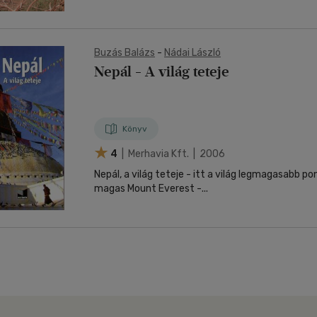
Buzás Balázs
-
Nádai László
Nepál - A világ teteje
Könyv
4
| Merhavia Kft. | 2006
Nepál, a világ teteje - itt a világ legmagasabb p
magas Mount Everest -...