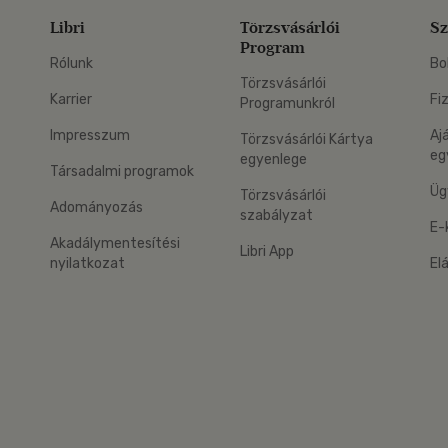
Libri
Törzsvásárlói
Sz
Program
Rólunk
Bo
Törzsvásárlói
Karrier
Fi
Programunkról
Impresszum
Aj
Törzsvásárlói Kártya
eg
egyenlege
Társadalmi programok
Üg
Törzsvásárlói
Adományozás
szabályzat
E-
Akadálymentesítési
Libri App
nyilatkozat
El
eg: Google Play
 applikáció Letölthető az App Store-ból