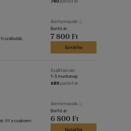
Kártya
780
pontot ér
Vallás, mitológia
m
Képeslap
és Természet
yv
Naptár
Árinformációk
k
Borító ár:
Papír, írószer
7 800 Ft
ok
i szállodák,
Kosárba
Szállítási idő:
1-3 munkanap
680
pontot ér
Árinformációk
Borító ár:
6 800 Ft
ok: itt a csaknem
Kosárba