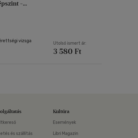
Kártya
pszint -
Vallás, mitológia
m
Képeslap
és Természet
yv
Naptár
k
Papír, írószer
ok
érettségi vizsga
Utolsó ismert ár:
3 580 Ft
olgáltatás
Kultúra
ltkereső
Események
zetés és szállítás
Libri Magazin