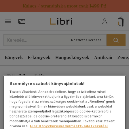
Kulacs / strandtáska most csak 1499 Ft!
Rendezés
Törzsvásárlói Kártya adatai
Rendezés
Kiadás éve szerint csökkenő
Részletes keresés
Kiadás éve szerint növekvő
Ár szerint csökkenő
Könyvek
E-könyvek
Hangoskönyvek
Antikvár
Zene,
Ár szerint növekvő
Büchler Júlia
Eladott darabszám szerint csökkenő
Személyre szabott könyvajánlatok!
Eladott darabszám szerint növekvő
Tisztelt Vásárlónk! Annak érdekében, hogy az ízléséhez minél
Cím szerint A-Z
közelebb álló könyveket tudjunk a figyelmébe ajánlani, arra kérjük,
Művei
hogy fogadja el az ehhez szükséges cookie-kat a „Rendben” gomb
Szerző szerint A-Z
megnyomásával. Ennek hiányában weboldalunk csak a weboldal
használata szempontjából legszükségesebb cookie-kat telepíti a
Olvasói vélemények
böngészőjébe, de cookie-preferenciáit később is bármikor
Megjelenítés
módosíthatja a Süti beállítások menüpontban. További részletekért
olvassa el a
Libri Könyvkereskedelmi Kft. adatkezelési
Szűrés
Rendezés
20 db / oldal