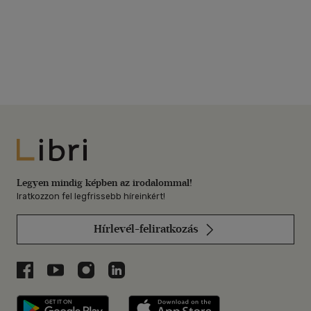
Libri
Legyen mindig képben az irodalommal!
Iratkozzon fel legfrissebb híreinkért!
Hírlevél-feliratkozás
Libri a Facebookon
Libri a Youtube-on
Libri az Instagramon
Libri a LinkedInen
Libri applikáció Szerezd meg: Google P
Libri applikáció 