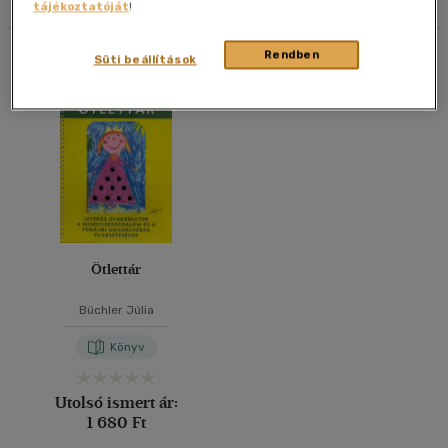
tájékoztatóját
!
40 db / oldal
Összesen
1
db
Rendben
Süti beállítások
Alkalmaz
Ötlettár
Büchler Júlia
Könyv
Utolsó ismert ár:
1 680 Ft