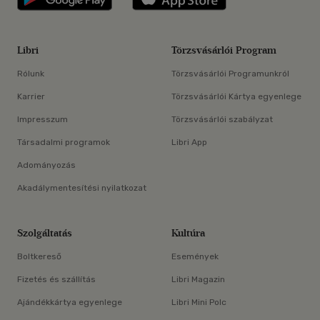
Libri
Törzsvásárlói Program
Rólunk
Törzsvásárlói Programunkról
Karrier
Törzsvásárlói Kártya egyenlege
Impresszum
Törzsvásárlói szabályzat
Társadalmi programok
Libri App
Adományozás
Akadálymentesítési nyilatkozat
Szolgáltatás
Kultúra
Boltkereső
Események
Fizetés és szállítás
Libri Magazin
Ajándékkártya egyenlege
Libri Mini Polc