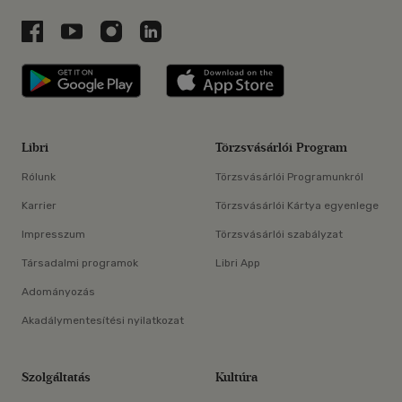
Libri a Facebookon
Libri a Youtube-on
Libri az Instagramon
Libri a LinkedInen
Libri applikáció Szerezd meg: Google P
Libri applikáció 
Libri
Törzsvásárlói Program
Rólunk
Törzsvásárlói Programunkról
Karrier
Törzsvásárlói Kártya egyenlege
Impresszum
Törzsvásárlói szabályzat
Társadalmi programok
Libri App
Adományozás
Akadálymentesítési nyilatkozat
Szolgáltatás
Kultúra