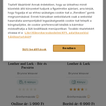
Tisztelt Vásárlónk! Annak érdekében, hogy az ízléséhez minél
40 db / oldal
közelebb álló könyveket tudjunk a figyelmébe ajánlani, arra kérjük,
Összesen
5
db
hogy fogadja el az ehhez szükséges cookie-kat a „Rendben” gomb
megnyomásával. Ennek hiányában weboldalunk csak a weboldal
használata szempontjából legszükségesebb cookie-kat telepíti a
Alkalmaz
böngészőjébe, de cookie-preferenciáit később is bármikor
módosíthatja a Süti beállítások menüpontban. További részletekért
olvassa el a
Libri Könyvkereskedelmi Kft. adatkezelési
tájékoztatóját
!
Rendben
Süti beállítások
Leather and Lark - Bőr és
Leather & Lark
Pacsirta
Brynne Weaver
Brynne Weaver
E-könyv
Könyv
Árinformációk
Árinformációk
Online ár:
5 990 Ft
Borító ár:
6 990 Ft