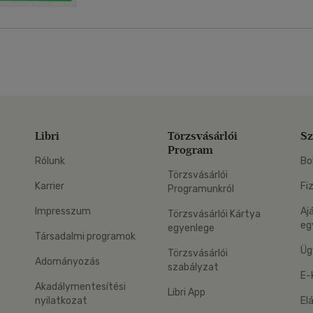
Libri
Törzsvásárlói
Sz
Program
Rólunk
Bo
Törzsvásárlói
Karrier
Fi
Programunkról
Impresszum
Aj
Törzsvásárlói Kártya
eg
egyenlege
Társadalmi programok
Üg
Törzsvásárlói
Adományozás
szabályzat
E-
Akadálymentesítési
Libri App
nyilatkozat
El