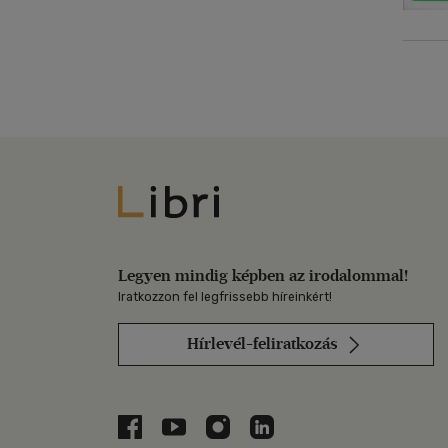
Libri
Legyen mindig képben az irodalommal!
Iratkozzon fel legfrissebb híreinkért!
Hírlevél-feliratkozás
Libri a Facebookon
Libri a Youtube-on
Libri az Instagramon
Libri a LinkedInen