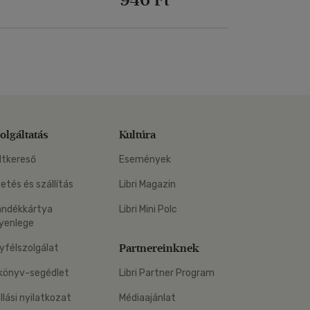
olgáltatás
Kultúra
ltkereső
Események
zetés és szállítás
Libri Magazin
ándékkártya
Libri Mini Polc
yenlege
Partnereinknek
yfélszolgálat
könyv-segédlet
Libri Partner Program
állási nyilatkozat
Médiaajánlat