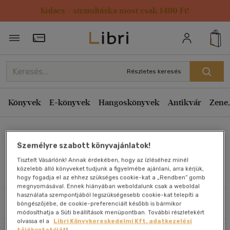
Kulacs / strandtáska most csak 1499 Ft!
Rendezés
Törzsvásárlói Kártya adatai
Rendezés
Kiadás éve szerint csökkenő
Részletes keresés
Kiadás éve szerint növekvő
Ár szerint csökkenő
Könyvek
E-könyvek
Hangoskönyvek
Antikvár
Zene,
Ár szerint növekvő
Bob Mee
Eladott darabszám szerint csökkenő
Személyre szabott könyvajánlatok!
Eladott darabszám szerint növekvő
Tisztelt Vásárlónk! Annak érdekében, hogy az ízléséhez minél
Cím szerint A-Z
közelebb álló könyveket tudjunk a figyelmébe ajánlani, arra kérjük,
Művei
hogy fogadja el az ehhez szükséges cookie-kat a „Rendben” gomb
Szerző szerint A-Z
megnyomásával. Ennek hiányában weboldalunk csak a weboldal
használata szempontjából legszükségesebb cookie-kat telepíti a
Szűrés
Rendezés
böngészőjébe, de cookie-preferenciáit később is bármikor
Megjelenítés
módosíthatja a Süti beállítások menüpontban. További részletekért
olvassa el a
Libri Könyvkereskedelmi Kft. adatkezelési
20 db / oldal
tájékoztatóját
!