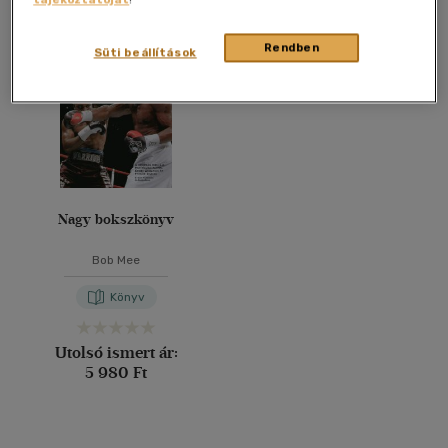
Összesen
1
db
40 db / oldal
Rendben
Süti beállítások
Alkalmaz
Nagy bokszkönyv
Bob Mee
Könyv
Utolsó ismert ár:
5 980 Ft