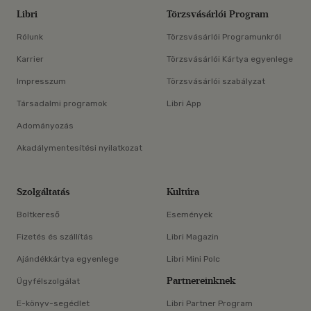
Libri
Törzsvásárlói Program
Rólunk
Törzsvásárlói Programunkról
Karrier
Törzsvásárlói Kártya egyenlege
Impresszum
Törzsvásárlói szabályzat
Társadalmi programok
Libri App
Adományozás
Akadálymentesítési nyilatkozat
Szolgáltatás
Kultúra
Boltkereső
Események
Fizetés és szállítás
Libri Magazin
Ajándékkártya egyenlege
Libri Mini Polc
Partnereinknek
Ügyfélszolgálat
E-könyv-segédlet
Libri Partner Program