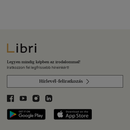
Libri
Legyen mindig képben az irodalommal!
Iratkozzon fel legfrissebb híreinkért!
Hírlevél-feliratkozás
Libri a Facebookon
Libri a Youtube-on
Libri az Instagramon
Libri a LinkedInen
Libri applikáció Szerezd meg: Google P
Libri applikáció 