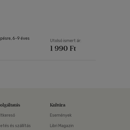
Kártya
Vallás, mitológia
m
Képeslap
és Természet
yv
Naptár
k
Papír, írószer
ok
épésre, 6-9 éves
Utolsó ismert ár:
1 990 Ft
olgáltatás
Kultúra
ltkereső
Események
zetés és szállítás
Libri Magazin