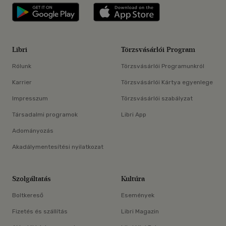
Libri applikáció Szerezd meg: Google P
Libri applikáció 
Libri
Törzsvásárlói Program
Rólunk
Törzsvásárlói Programunkról
Karrier
Törzsvásárlói Kártya egyenlege
Impresszum
Törzsvásárlói szabályzat
Társadalmi programok
Libri App
Adományozás
Akadálymentesítési nyilatkozat
Szolgáltatás
Kultúra
Boltkereső
Események
Fizetés és szállítás
Libri Magazin