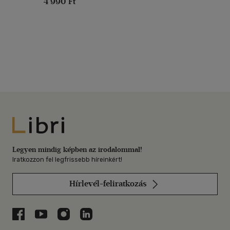
4 990 Ft
Libri
Legyen mindig képben az irodalommal!
Iratkozzon fel legfrissebb híreinkért!
Hírlevél-feliratkozás
Libri a Facebookon
Libri a Youtube-on
Libri az Instagramon
Libri a LinkedInen