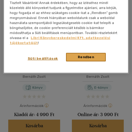
Összesen
5
db
Tisztelt Vásárlónk! Annak érdekében, hogy az ízléséhez minél
közelebb álló könyveket tudjunk a figyelmébe ajánlani, arra kérjük,
40 db / oldal
hogy fogadja el az ehhez szükséges cookie-kat a „Rendben” gomb
megnyomásával. Ennek hiányában weboldalunk csak a weboldal
használata szempontjából legszükségesebb cookie-kat telepíti a
böngészőjébe, de cookie-preferenciáit később is bármikor
Alkalmaz
módosíthatja a Süti beállítások menüpontban. További részletekért
olvassa el a
Libri Könyvkereskedelmi Kft. adatkezelési
tájékoztatóját
!
Rendben
Süti beállítások
Kronosz gyermekei
Végállomás fogadó
Bernáth Zsolt
Bernáth Zsolt
Könyv
E-könyv
Árinformációk
Árinformációk
Kiadói ár:
4 990 Ft
Online ár:
3 990 Ft
Kosárba
Kosárba