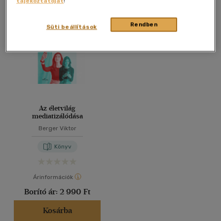
tájékoztatóját
!
Összesen
1
db
40 db / oldal
Rendben
Süti beállítások
Alkalmaz
Az életvilág
mediatizálódása
Berger Viktor
Könyv
Árinformációk
Borító ár:
2 990 Ft
Kosárba