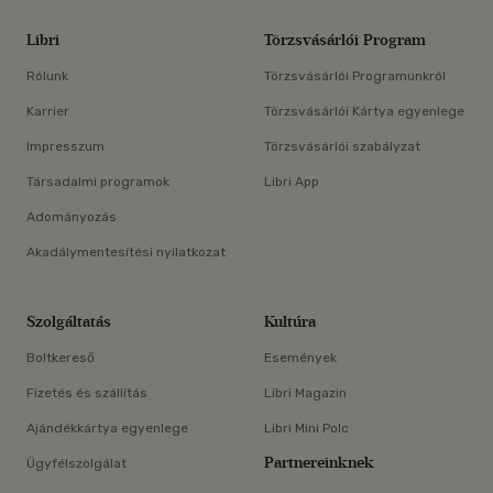
Libri
Törzsvásárlói Program
Rólunk
Törzsvásárlói Programunkról
Karrier
Törzsvásárlói Kártya egyenlege
Impresszum
Törzsvásárlói szabályzat
Társadalmi programok
Libri App
Adományozás
Akadálymentesítési nyilatkozat
Szolgáltatás
Kultúra
Boltkereső
Események
Fizetés és szállítás
Libri Magazin
Ajándékkártya egyenlege
Libri Mini Polc
Partnereinknek
Ügyfélszolgálat