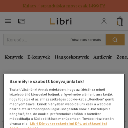
Kulacs / strandtáska most csak 1499 Ft!
Rendezés
Törzsvásárlói Kártya adatai
Rendezés
Kiadás éve szerint csökkenő
Részletes keresés
Kiadás éve szerint növekvő
Ár szerint csökkenő
Könyvek
E-könyvek
Hangoskönyvek
Antikvár
Zene,
Ár szerint növekvő
Berger Viktor
Eladott darabszám szerint csökkenő
Személyre szabott könyvajánlatok!
Eladott darabszám szerint növekvő
Tisztelt Vásárlónk! Annak érdekében, hogy az ízléséhez minél
Cím szerint A-Z
közelebb álló könyveket tudjunk a figyelmébe ajánlani, arra kérjük,
Művei
hogy fogadja el az ehhez szükséges cookie-kat a „Rendben” gomb
Szerző szerint A-Z
megnyomásával. Ennek hiányában weboldalunk csak a weboldal
használata szempontjából legszükségesebb cookie-kat telepíti a
Szűrés
Rendezés
böngészőjébe, de cookie-preferenciáit később is bármikor
Megjelenítés
módosíthatja a Süti beállítások menüpontban. További részletekért
olvassa el a
Libri Könyvkereskedelmi Kft. adatkezelési
20 db / oldal