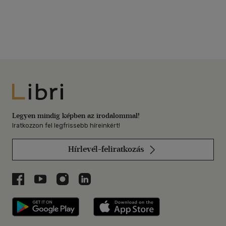
Libri
Legyen mindig képben az irodalommal!
Iratkozzon fel legfrissebb híreinkért!
Hírlevél-feliratkozás
Libri a Facebookon
Libri a Youtube-on
Libri az Instagramon
Libri a LinkedInen
Libri applikáció Szerezd meg: Google P
Libri applikáció 