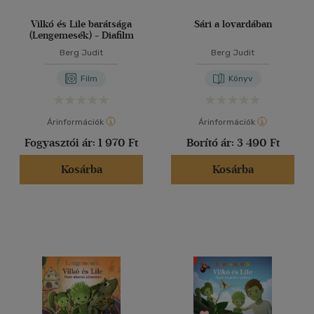
Vilkó és Lile barátsága
Sári a lovardában
(Lengemesék) - Diafilm
Berg Judit
Berg Judit
Film
Könyv
Árinformációk
Árinformációk
Fogyasztói ár:
1 970 Ft
Borító ár:
3 490 Ft
Kosárba
Kosárba