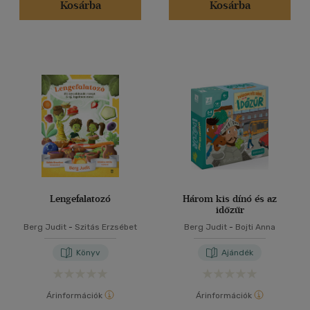
Kosárba
Kosárba
Lengefalatozó
Három kis dínó és az
időzűr
Berg Judit
-
Szitás Erzsébet
Berg Judit
-
Bojti Anna
Könyv
Ajándék
Árinformációk
Árinformációk