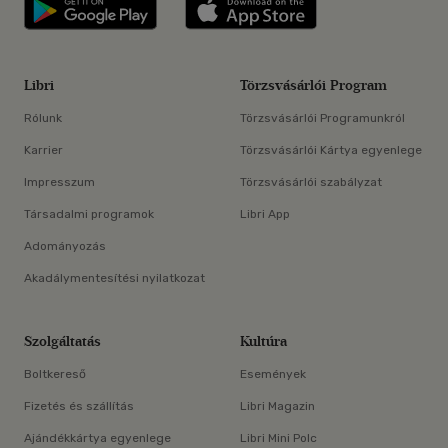
Libri applikáció Szerezd meg: Google P
Libri applikáció 
Libri
Törzsvásárlói Program
Rólunk
Törzsvásárlói Programunkról
Karrier
Törzsvásárlói Kártya egyenlege
Impresszum
Törzsvásárlói szabályzat
Társadalmi programok
Libri App
Adományozás
Akadálymentesítési nyilatkozat
Szolgáltatás
Kultúra
Boltkereső
Események
Fizetés és szállítás
Libri Magazin
Ajándékkártya egyenlege
Libri Mini Polc