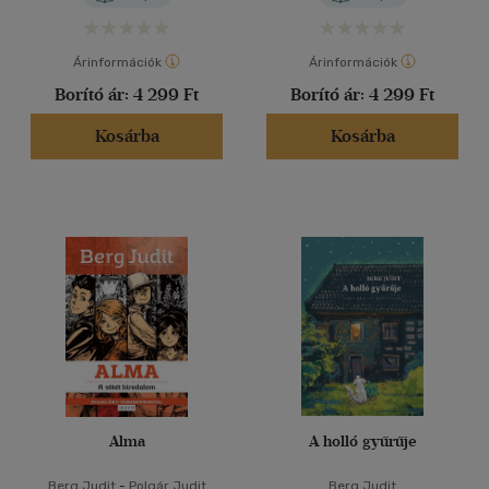
Árinformációk
Árinformációk
Borító ár:
4 299 Ft
Borító ár:
4 299 Ft
Kosárba
Kosárba
Alma
A holló gyűrűje
Berg Judit
-
Polgár Judit
Berg Judit