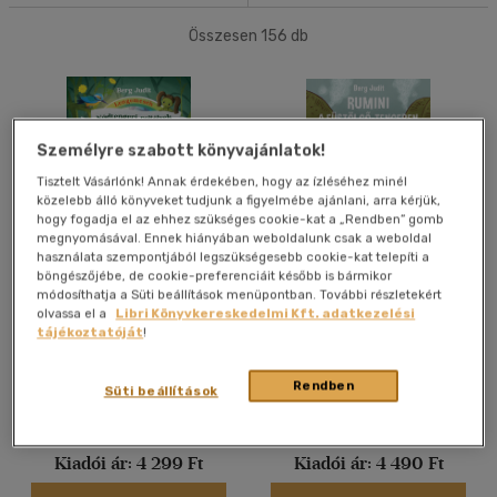
Összesen
156
db
Személyre szabott könyvajánlatok!
Tisztelt Vásárlónk! Annak érdekében, hogy az ízléséhez minél
közelebb álló könyveket tudjunk a figyelmébe ajánlani, arra kérjük,
hogy fogadja el az ehhez szükséges cookie-kat a „Rendben” gomb
megnyomásával. Ennek hiányában weboldalunk csak a weboldal
használata szempontjából legszükségesebb cookie-kat telepíti a
Lengemesék - Nádtengeri
Rumini a Füstölgő-
böngészőjébe, de cookie-preferenciáit később is bármikor
rejtélyek
tengeren
módosíthatja a Süti beállítások menüpontban. További részletekért
olvassa el a
Libri Könyvkereskedelmi Kft. adatkezelési
Berg Judit
Berg Judit
tájékoztatóját
!
Könyv
Könyv
Rendben
Süti beállítások
Árinformációk
Árinformációk
Kiadói ár:
4 299 Ft
Kiadói ár:
4 490 Ft