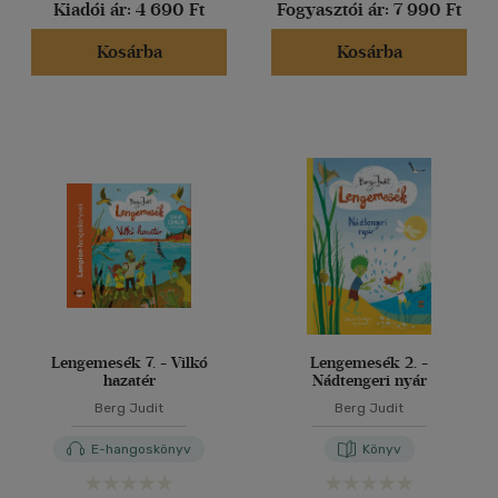
Kiadói ár:
4 690 Ft
Fogyasztói ár:
7 990 Ft
Kosárba
Kosárba
Lengemesék 7. - Vilkó
Lengemesék 2. -
hazatér
Nádtengeri nyár
Berg Judit
Berg Judit
E-hangoskönyv
Könyv