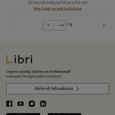
20 termék eddig betöltve a 156-ből
Még több termék betöltése
/ 8
Libri
Legyen mindig képben az irodalommal!
Iratkozzon fel legfrissebb híreinkért!
Hírlevél-feliratkozás
Libri a Facebookon
Libri a Youtube-on
Libri az Instagramon
Libri a LinkedInen