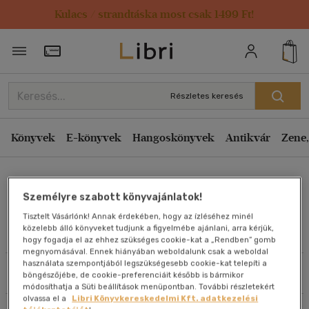
Kulacs / strandtáska most csak 1499 Ft!
Rendezés
Törzsvásárlói Kártya adatai
Rendezés
Kiadás éve szerint csökkenő
Részletes keresés
Kiadás éve szerint növekvő
Ár szerint csökkenő
Könyvek
E-könyvek
Hangoskönyvek
Antikvár
Zene,
Ár szerint növekvő
Berdóné Gubányi Nóra
Eladott darabszám szerint csökkenő
Személyre szabott könyvajánlatok!
Eladott darabszám szerint növekvő
Tisztelt Vásárlónk! Annak érdekében, hogy az ízléséhez minél
Cím szerint A-Z
közelebb álló könyveket tudjunk a figyelmébe ajánlani, arra kérjük,
Művei
hogy fogadja el az ehhez szükséges cookie-kat a „Rendben” gomb
Szerző szerint A-Z
megnyomásával. Ennek hiányában weboldalunk csak a weboldal
használata szempontjából legszükségesebb cookie-kat telepíti a
Szűrés
Rendezés
böngészőjébe, de cookie-preferenciáit később is bármikor
Megjelenítés
módosíthatja a Süti beállítások menüpontban. További részletekért
olvassa el a
Libri Könyvkereskedelmi Kft. adatkezelési
20 db / oldal