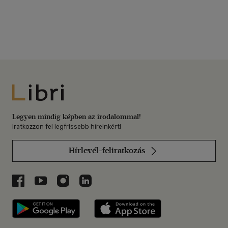
Libri
Legyen mindig képben az irodalommal!
Iratkozzon fel legfrissebb híreinkért!
Hírlevél-feliratkozás
Libri a Facebookon
Libri a Youtube-on
Libri az Instagramon
Libri a LinkedInen
Libri applikáció Szerezd meg: Google P
Libri applikáció 