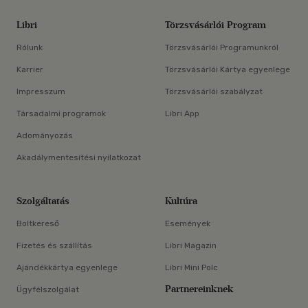
Libri
Törzsvásárlói Program
Rólunk
Törzsvásárlói Programunkról
Karrier
Törzsvásárlói Kártya egyenlege
Impresszum
Törzsvásárlói szabályzat
Társadalmi programok
Libri App
Adományozás
Akadálymentesítési nyilatkozat
Szolgáltatás
Kultúra
Boltkereső
Események
Fizetés és szállítás
Libri Magazin
Ajándékkártya egyenlege
Libri Mini Polc
Partnereinknek
Ügyfélszolgálat