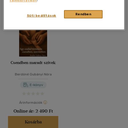
tájékoztatóját
!
Összesen
1
db
40 db / oldal
Rendben
Süti beállítások
Alkalmaz
Csendben maradt szívek
Berdóné Gubányi Nóra
E-könyv
Árinformációk
Online ár:
2 490 Ft
Kosárba