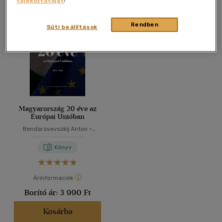
tájékoztatóját
!
Összesen
1
db
40 db / oldal
Rendben
Süti beállítások
Alkalmaz
Magyarország 20 éve az
Európai Unióban
Bendarzsevszkij Anton
-
Pásztor Szabolcs
Könyv
Árinformációk
Borító ár:
3 990 Ft
Kosárba