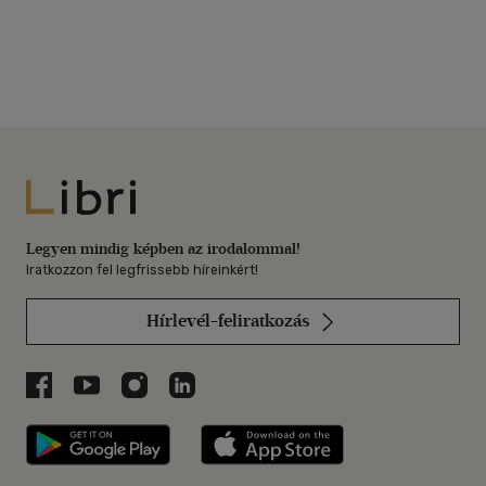
Libri
Legyen mindig képben az irodalommal!
Iratkozzon fel legfrissebb híreinkért!
Hírlevél-feliratkozás
Libri a Facebookon
Libri a Youtube-on
Libri az Instagramon
Libri a LinkedInen
Libri applikáció Szerezd meg: Google P
Libri applikáció 