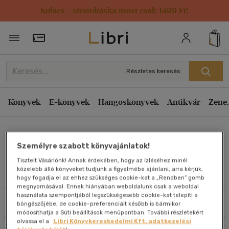
Kulacs / strandtáska most csak 1499 Ft!
Rendezés
Törzsvásárlói Kártya adatai
Rendezés
Kiadás éve szerint csökkenő
Részletes keresés
Kiadás éve szerint növekvő
Ár szerint csökkenő
Könyvek
E-könyvek
Hangoskönyvek
Antikvár
Zene,
Ár szerint növekvő
Bendarzsevszkij Anton
Eladott darabszám szerint csökkenő
Személyre szabott könyvajánlatok!
Eladott darabszám szerint növekvő
Tisztelt Vásárlónk! Annak érdekében, hogy az ízléséhez minél
Cím szerint A-Z
közelebb álló könyveket tudjunk a figyelmébe ajánlani, arra kérjük,
Művei
hogy fogadja el az ehhez szükséges cookie-kat a „Rendben” gomb
Szerző szerint A-Z
megnyomásával. Ennek hiányában weboldalunk csak a weboldal
használata szempontjából legszükségesebb cookie-kat telepíti a
Szűrés
Rendezés
böngészőjébe, de cookie-preferenciáit később is bármikor
Megjelenítés
módosíthatja a Süti beállítások menüpontban. További részletekért
olvassa el a
Libri Könyvkereskedelmi Kft. adatkezelési
20 db / oldal