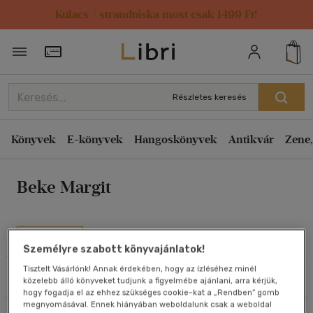
Kulacs / strandtáska most csak 1499 Ft!
Rendezés
Törzsvásárlói Kártya adatai
Rendezés
Kiadás éve szerint csökkenő
Részletes keresés
Kiadás éve szerint növekvő
Ár szerint csökkenő
Könyvek
E-könyvek
Hangoskönyvek
Antikvár
Zene,
Ár szerint növekvő
Beke Margit
Eladott darabszám szerint csökkenő
Eladott darabszám szerint növekvő
Cím szerint A-Z
Művei
Személyre szabott könyvajánlatok!
Szerző szerint A-Z
Tisztelt Vásárlónk! Annak érdekében, hogy az ízléséhez minél
Szűrés
Rendezés
közelebb álló könyveket tudjunk a figyelmébe ajánlani, arra kérjük,
Megjelenítés
hogy fogadja el az ehhez szükséges cookie-kat a „Rendben” gomb
megnyomásával. Ennek hiányában weboldalunk csak a weboldal
20 db / oldal