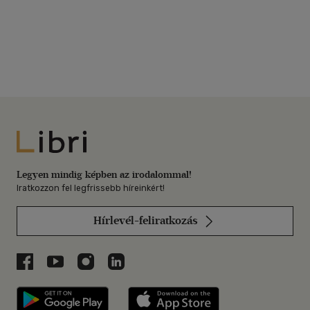
Libri
Legyen mindig képben az irodalommal!
Iratkozzon fel legfrissebb híreinkért!
Hírlevél-feliratkozás
Libri a Facebookon
Libri a Youtube-on
Libri az Instagramon
Libri a LinkedInen
Libri applikáció Szerezd meg: Google P
Libri applikáció 