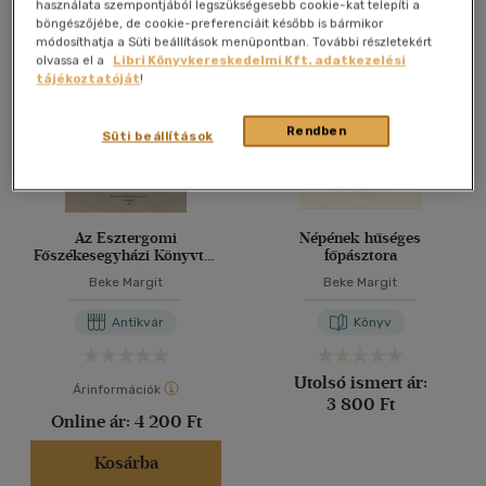
Összesen
4
db
használata szempontjából legszükségesebb cookie-kat telepíti a
böngészőjébe, de cookie-preferenciáit később is bármikor
40 db / oldal
módosíthatja a Süti beállítások menüpontban. További részletekért
olvassa el a
Libri Könyvkereskedelmi Kft. adatkezelési
tájékoztatóját
!
Alkalmaz
Rendben
Süti beállítások
Az Esztergomi
Népének hűséges
Főszékesegyházi Könyvtár
főpásztora
Batthyány-
Beke Margit
Beke Margit
gyűjteményének
katalógusa
Antikvár
Könyv
Utolsó ismert ár:
Árinformációk
3 800 Ft
Online ár:
4 200 Ft
Kosárba