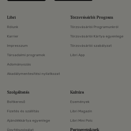
Libri
Törzsvásárlói Program
Rólunk
Törzsvásárlói Programunkról
Karrier
Törzsvásárlói Kártya egyenlege
Impresszum
Törzsvásárlói szabályzat
Társadalmi programok
Libri App
Adományozás
Akadálymentesítési nyilatkozat
Szolgáltatás
Kultúra
Boltkereső
Események
Fizetés és szállítás
Libri Magazin
Ajándékkártya egyenlege
Libri Mini Polc
Partnereinknek
Ügyfélszolgálat