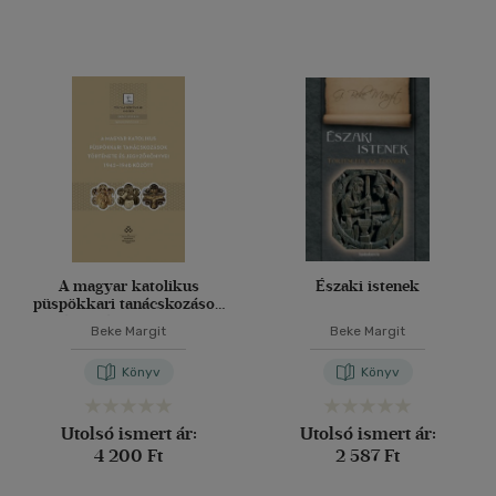
A magyar katolikus
Északi istenek
püspökkari tanácskozások
története és jegyzőkönyvei
Beke Margit
Beke Margit
1945-1948 között
Könyv
Könyv
Utolsó ismert ár:
Utolsó ismert ár:
4 200 Ft
2 587 Ft