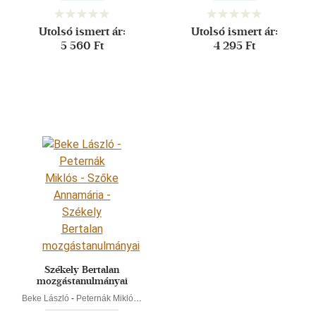
Utolsó ismert ár:
Utolsó ismert ár:
5 560 Ft
4 295 Ft
Székely Bertalan
mozgástanulmányai
Beke László
-
Peternák Miklós
-
Szőke Annamária