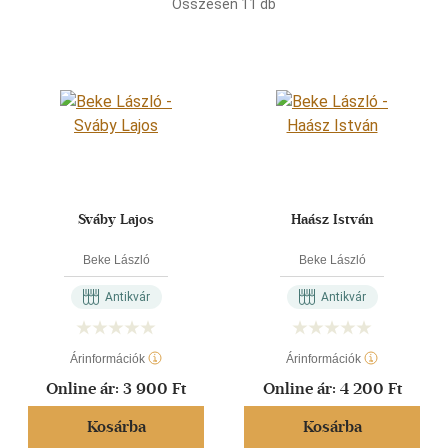
Összesen
11
db
40 db / oldal
Alkalmaz
Sváby Lajos
Haász István
Beke László
Beke László
Antikvár
Antikvár
Árinformációk
Árinformációk
Online ár:
3 900 Ft
Online ár:
4 200 Ft
Kosárba
Kosárba