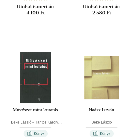
Utolsó ismert ár:
Utolsó ismert ár:
4 100 Ft
2 580 Ft
Művészet mint kutatás
Haász István
Beke László
-
Hantos Károly
-
Beke László
Marosi Ernő
Könyv
Könyv