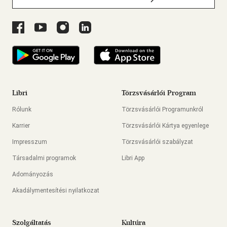
Libri a Facebookon
Libri a Youtube-on
Libri az Instagramon
Libri a LinkedInen
Libri applikáció Szerezd meg: Google Play
Libri applikáció L
Libri
Törzsvásárlói Program
Rólunk
Törzsvásárlói Programunkról
Karrier
Törzsvásárlói Kártya egyenlege
Impresszum
Törzsvásárlói szabályzat
Társadalmi programok
Libri App
Adományozás
Akadálymentesítési nyilatkozat
Szolgáltatás
Kultúra