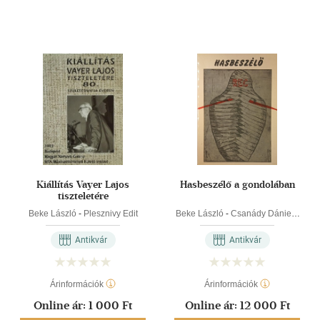
Kiállítás Vayer Lajos
Hasbeszélő a gondolában
tiszteletére
Beke László
-
Plesznivy Edit
Beke László
-
Csanády Dániel
-
Szőke Annamária
Antikvár
Antikvár
Árinformációk
Árinformációk
Online ár:
1 000 Ft
Online ár:
12 000 Ft