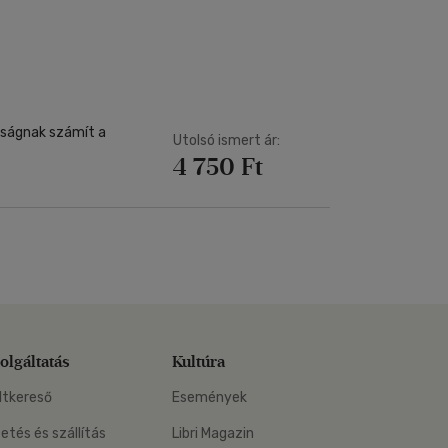
Kártya
Vallás, mitológia
m
Képeslap
és Természet
yv
Naptár
k
Papír, írószer
ok
nságnak számít a
Utolsó ismert ár:
4 750 Ft
olgáltatás
Kultúra
ltkereső
Események
zetés és szállítás
Libri Magazin