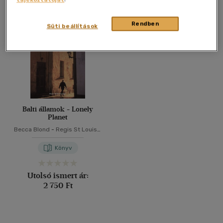
Összesen
1
db
40 db / oldal
Rendben
Süti beállítások
Alkalmaz
Balti államok - Lonely
Planet
Becca Blond
-
Regis St Louis
-
Nicola Williams
Könyv
Utolsó ismert ár:
2 750 Ft