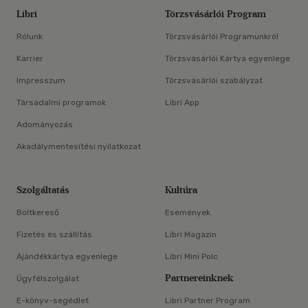
Libri
Törzsvásárlói Program
Rólunk
Törzsvásárlói Programunkról
Karrier
Törzsvásárlói Kártya egyenlege
Impresszum
Törzsvásárlói szabályzat
Társadalmi programok
Libri App
Adományozás
Akadálymentesítési nyilatkozat
Szolgáltatás
Kultúra
Boltkereső
Események
Fizetés és szállítás
Libri Magazin
Ajándékkártya egyenlege
Libri Mini Polc
Partnereinknek
Ügyfélszolgálat
E-könyv-segédlet
Libri Partner Program