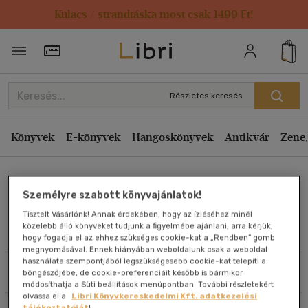
Kulacs / strandtáska most csak 1499 Ft!
Rendezés
Törzsvásárlói Kártya adatai
Rendezés
Kiadás éve szerint csökkenő
Részletes keresés
Kiadás éve szerint növekvő
Ár szerint csökkenő
Könyvek
E-könyvek
Hangoskönyvek
Antikvár
Zene,
Ár szerint növekvő
Becca Blond
Eladott darabszám szerint csökkenő
Személyre szabott könyvajánlatok!
Eladott darabszám szerint növekvő
Tisztelt Vásárlónk! Annak érdekében, hogy az ízléséhez minél
Cím szerint A-Z
közelebb álló könyveket tudjunk a figyelmébe ajánlani, arra kérjük,
Művei
hogy fogadja el az ehhez szükséges cookie-kat a „Rendben” gomb
Szerző szerint A-Z
megnyomásával. Ennek hiányában weboldalunk csak a weboldal
használata szempontjából legszükségesebb cookie-kat telepíti a
Szűrés
Rendezés
böngészőjébe, de cookie-preferenciáit később is bármikor
Megjelenítés
módosíthatja a Süti beállítások menüpontban. További részletekért
olvassa el a
Libri Könyvkereskedelmi Kft. adatkezelési
20 db / oldal
tájékoztatóját
!