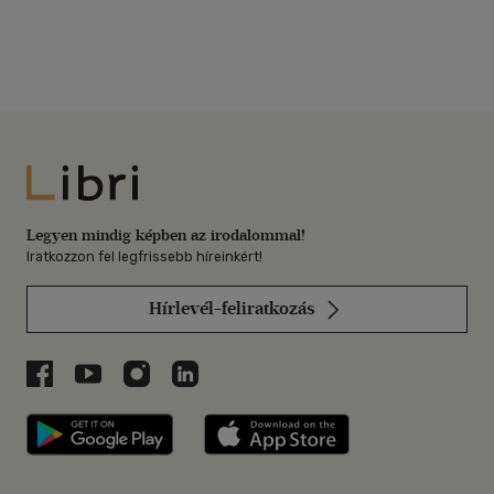
Libri
Legyen mindig képben az irodalommal!
Iratkozzon fel legfrissebb híreinkért!
Hírlevél-feliratkozás
Libri a Facebookon
Libri a Youtube-on
Libri az Instagramon
Libri a LinkedInen
Libri applikáció Szerezd meg: Google P
Libri applikáció 