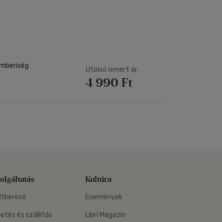
Kártya
Vallás, mitológia
m
Képeslap
és Természet
yv
Naptár
k
Papír, írószer
ok
emberiség
Utolsó ismert ár:
4 990 Ft
olgáltatás
Kultúra
ltkereső
Események
zetés és szállítás
Libri Magazin