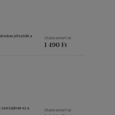
városban játszódik a
Utolsó ismert ár:
1 490 Ft
t szerzőjének ez a
Utolsó ismert ár: