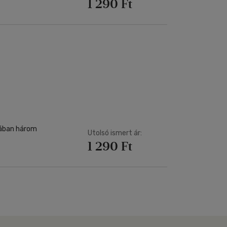
1 290 Ft
jában három
Utolsó ismert ár:
1 290 Ft