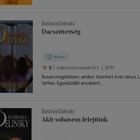
Barbara Delinsky
Dacszövetség
Könyv
0
| Gabo Könyvkiadó Kft. | 2011
Susan megdöbben, amikor tizenhét éves lánya, Lil
terhes. Egyedülálló anyaként...
Barbara Delinsky
Akit sohasem felejtünk