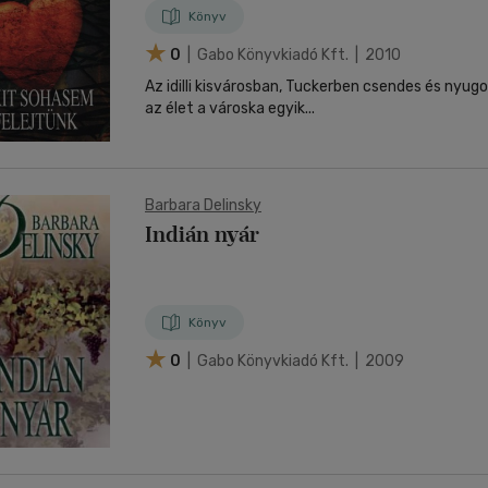
Könyv
0
| Gabo Könyvkiadó Kft. | 2010
Az idilli kisvárosban, Tuckerben csendes és nyug
az élet a városka egyik...
Barbara Delinsky
Indián nyár
Könyv
0
| Gabo Könyvkiadó Kft. | 2009