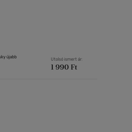
sky újabb
Utolsó ismert ár:
1 990 Ft