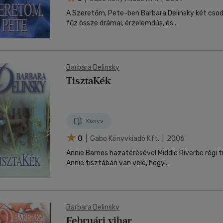
A Szeretőm, Pete-ben Barbara Delinsky két csod
fűz össze drámai, érzelemdús, és...
Barbara Delinsky
TisztaKék
Könyv
0
| Gabo Könyvkiadó Kft. | 2006
Annie Barnes hazatérésével Middle Riverbe régi ti
Annie tisztában van vele, hogy...
Barbara Delinsky
Februári vihar