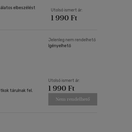
álatos elbeszélést
Utolsó ismert ár:
1 990 Ft
Jelenleg nem rendelhető
Igényelhető
Utolsó ismert ár:
1 990 Ft
tkok tárulnak fel.
Nem rendelhető