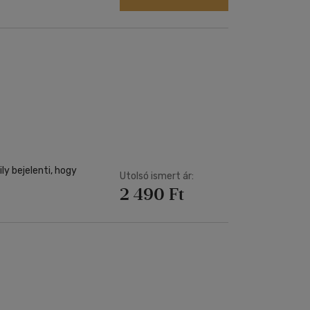
y bejelenti, hogy
Utolsó ismert ár:
2 490 Ft