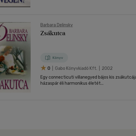
Barbara Delinsky
Zsákutca
Könyv
0
| Gabo Könyvkiadó Kft. | 2002
Egy connecticuti villanegyed bájos kis zsákutcá
házaspár éli harmonikus életét...