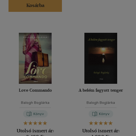
Kosárba
Love Commando
A belém fagyott tenger
Balogh Boglárka
Balogh Boglárka
Könyv
Könyv
Utolsó ismert ár:
Utolsó ismert ár: