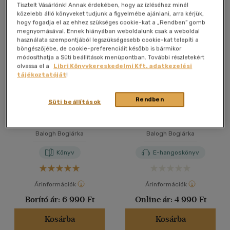
Összesen
6
db
Tisztelt Vásárlónk! Annak érdekében, hogy az ízléséhez minél
közelebb álló könyveket tudjunk a figyelmébe ajánlani, arra kérjük,
40 db / oldal
hogy fogadja el az ehhez szükséges cookie-kat a „Rendben” gomb
megnyomásával. Ennek hiányában weboldalunk csak a weboldal
használata szempontjából legszükségesebb cookie-kat telepíti a
böngészőjébe, de cookie-preferenciáit később is bármikor
Alkalmaz
módosíthatja a Süti beállítások menüpontban. További részletekért
olvassa el a
Libri Könyvkereskedelmi Kft. adatkezelési
tájékoztatóját
!
Rendben
Süti beállítások
A sárkány gerince
Ezerarcú Föld
Balogh Boglárka
Balogh Boglárka
Könyv
E-hangoskönyv
Árinformációk
Árinformációk
Borító ár:
6 990 Ft
Online ár:
4 990 Ft
Kosárba
Kosárba