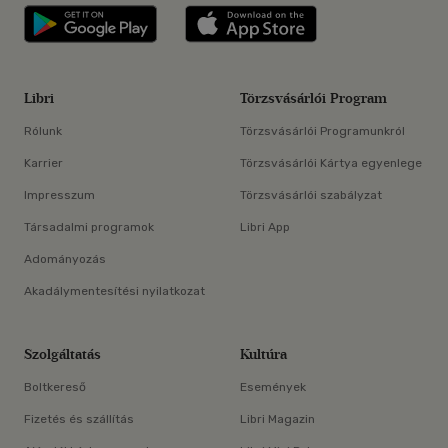
Libri applikáció Szerezd meg: Google P
Libri applikáció 
Libri
Törzsvásárlói Program
Rólunk
Törzsvásárlói Programunkról
Karrier
Törzsvásárlói Kártya egyenlege
Impresszum
Törzsvásárlói szabályzat
Társadalmi programok
Libri App
Adományozás
Akadálymentesítési nyilatkozat
Szolgáltatás
Kultúra
Boltkereső
Események
Fizetés és szállítás
Libri Magazin