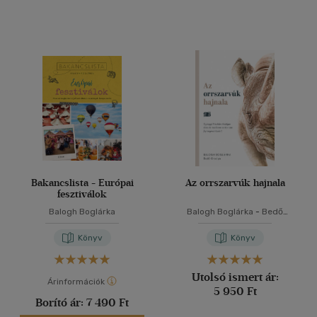
Bakancslista - Európai
Az orrszarvúk hajnala
fesztiválok
Balogh Boglárka
Balogh Boglárka
-
Bedő
Orsolya
Könyv
Könyv
Utolsó ismert ár:
Árinformációk
5 950 Ft
Borító ár:
7 490 Ft