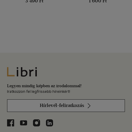
3 490 Ft
1 600 Ft
Libri
Legyen mindig képben az irodalommal!
Iratkozzon fel legfrissebb híreinkért!
Hírlevél-feliratkozás
Libri a Facebookon
Libri a Youtube-on
Libri az Instagramon
Libri a LinkedInen