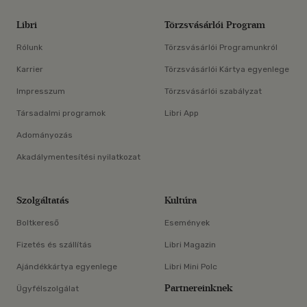
Libri
Törzsvásárlói Program
Rólunk
Törzsvásárlói Programunkról
Karrier
Törzsvásárlói Kártya egyenlege
Impresszum
Törzsvásárlói szabályzat
Társadalmi programok
Libri App
Adományozás
Akadálymentesítési nyilatkozat
Szolgáltatás
Kultúra
Boltkereső
Események
Fizetés és szállítás
Libri Magazin
Ajándékkártya egyenlege
Libri Mini Polc
Partnereinknek
Ügyfélszolgálat