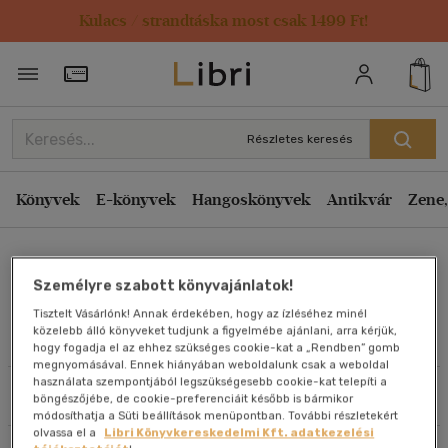
Kulacs / strandtáska most csak 1499 Ft!
Rendezés
Törzsvásárlói Kártya adatai
Rendezés
Kiadás éve szerint csökkenő
Részletes keresés
Kiadás éve szerint növekvő
Ár szerint csökkenő
Könyvek
E-könyvek
Hangoskönyvek
Antikvár
Zene,
Ár szerint növekvő
B. A. Bux
Eladott darabszám szerint csökkenő
Személyre szabott könyvajánlatok!
Eladott darabszám szerint növekvő
Tisztelt Vásárlónk! Annak érdekében, hogy az ízléséhez minél
Cím szerint A-Z
közelebb álló könyveket tudjunk a figyelmébe ajánlani, arra kérjük,
Művei
hogy fogadja el az ehhez szükséges cookie-kat a „Rendben” gomb
Szerző szerint A-Z
megnyomásával. Ennek hiányában weboldalunk csak a weboldal
használata szempontjából legszükségesebb cookie-kat telepíti a
Szűrés
Rendezés
böngészőjébe, de cookie-preferenciáit később is bármikor
Megjelenítés
módosíthatja a Süti beállítások menüpontban. További részletekért
olvassa el a
Libri Könyvkereskedelmi Kft. adatkezelési
20 db / oldal