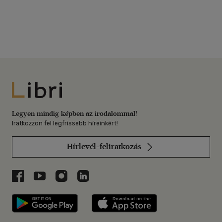
Libri
Legyen mindig képben az irodalommal!
Iratkozzon fel legfrissebb híreinkért!
Hírlevél-feliratkozás
Libri a Facebookon
Libri a Youtube-on
Libri az Instagramon
Libri a LinkedInen
Libri applikáció Szerezd meg: Google P
Libri applikáció 