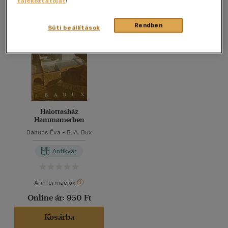
tájékoztatóját
!
Összesen
1
db
40 db / oldal
Rendben
Süti beállítások
Alkalmaz
Halottasház
Hammametben
Babucs Éva
-
B. A. Bux
Antikvár
Árinformációk
Online ár:
950 Ft
Kosárba