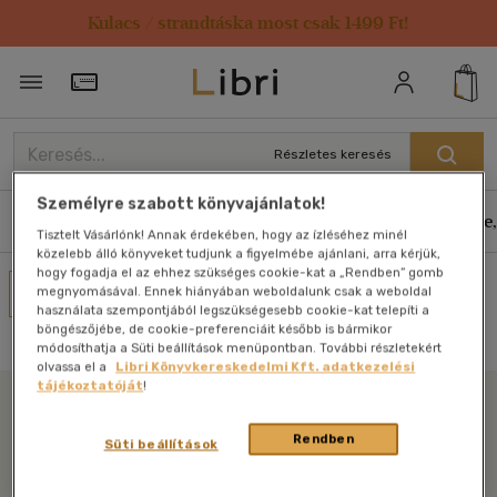
Kulacs / strandtáska most csak 1499 Ft!
Törzsvásárlói Kártya adatai
Részletes keresés
Személyre szabott könyvajánlatok!
Könyvek
E-könyvek
Hangoskönyvek
Antikvár
Zene,
Tisztelt Vásárlónk! Annak érdekében, hogy az ízléséhez minél
közelebb álló könyveket tudjunk a figyelmébe ajánlani, arra kérjük,
hogy fogadja el az ehhez szükséges cookie-kat a „Rendben” gomb
Művei
megnyomásával. Ennek hiányában weboldalunk csak a weboldal
használata szempontjából legszükségesebb cookie-kat telepíti a
Nincs találat
böngészőjébe, de cookie-preferenciáit később is bármikor
módosíthatja a Süti beállítások menüpontban. További részletekért
olvassa el a
Libri Könyvkereskedelmi Kft. adatkezelési
tájékoztatóját
!
Libri
Rendben
Süti beállítások
Legyen mindig képben az irodalommal!