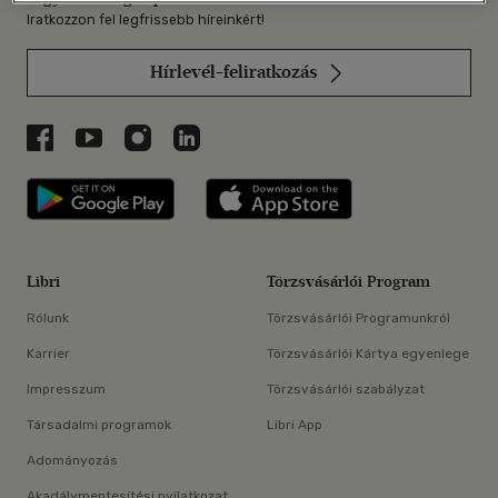
Iratkozzon fel legfrissebb híreinkért!
Hírlevél-feliratkozás
Libri a Facebookon
Libri a Youtube-on
Libri az Instagramon
Libri a LinkedInen
Libri applikáció Szerezd meg: Google P
Libri applikáció 
Libri
Törzsvásárlói Program
Rólunk
Törzsvásárlói Programunkról
Karrier
Törzsvásárlói Kártya egyenlege
Impresszum
Törzsvásárlói szabályzat
Társadalmi programok
Libri App
Adományozás
Akadálymentesítési nyilatkozat