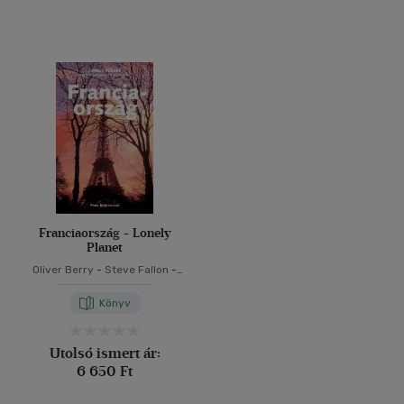
Franciaország - Lonely
Planet
Oliver Berry
-
Steve Fallon
-
Annabel Hart
-
Jonathan
Knight
-
Daniel Robinson
-
Könyv
Miles Roddis
-
Andrew Stone
-
Nicola Williams
Utolsó ismert ár:
6 650 Ft