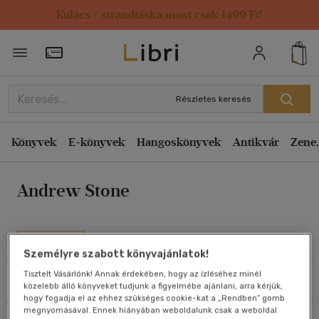
Kulacs / strandtáska most csak 1499 Ft!
Rendezés
Törzsvásárlói Kártya adatai
Rendezés
Kiadás éve szerint csökkenő
Részletes keresés
Kiadás éve szerint növekvő
Ár szerint csökkenő
Könyvek
E-könyvek
Hangoskönyvek
Antikvár
Zene,
Ár szerint növekvő
Andrew Stone
Eladott darabszám szerint csökkenő
Eladott darabszám szerint növekvő
Cím szerint A-Z
Művei
Személyre szabott könyvajánlatok!
Szerző szerint A-Z
Tisztelt Vásárlónk! Annak érdekében, hogy az ízléséhez minél
Szűrés
Rendezés
közelebb álló könyveket tudjunk a figyelmébe ajánlani, arra kérjük,
Megjelenítés
hogy fogadja el az ehhez szükséges cookie-kat a „Rendben” gomb
megnyomásával. Ennek hiányában weboldalunk csak a weboldal
20 db / oldal