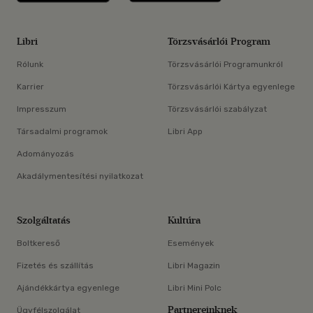
Libri
Törzsvásárlói Program
Rólunk
Törzsvásárlói Programunkról
Karrier
Törzsvásárlói Kártya egyenlege
Impresszum
Törzsvásárlói szabályzat
Társadalmi programok
Libri App
Adományozás
Akadálymentesítési nyilatkozat
Szolgáltatás
Kultúra
Boltkereső
Események
Fizetés és szállítás
Libri Magazin
Ajándékkártya egyenlege
Libri Mini Polc
Partnereinknek
Ügyfélszolgálat