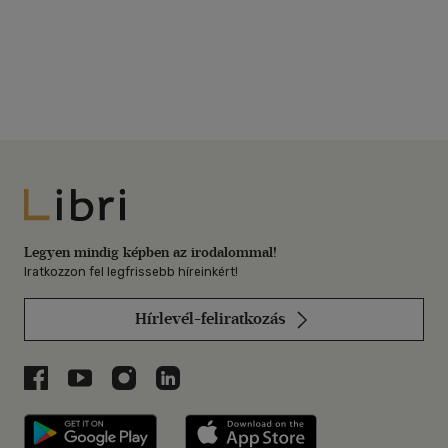
Libri
Legyen mindig képben az irodalommal!
Iratkozzon fel legfrissebb híreinkért!
Hírlevél-feliratkozás
Libri a Facebookon
Libri a Youtube-on
Libri az Instagramon
Libri a LinkedInen
Libri applikáció Szerezd meg: Google P
Libri applikáció 