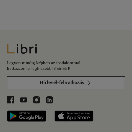
Libri
Legyen mindig képben az irodalommal!
Iratkozzon fel legfrissebb híreinkért!
Hírlevél-feliratkozás
Libri a Facebookon
Libri a Youtube-on
Libri az Instagramon
Libri a LinkedInen
Libri applikáció Szerezd meg: Google P
Libri applikáció 