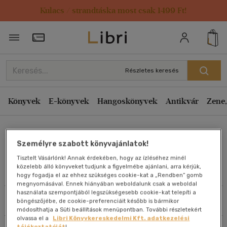
Kulacs / strandtáska most csak 1499 Ft!
Rendezés
Törzsvásárlói Kártya adatai
Rendezés
Kiadás éve szerint csökkenő
Részletes keresés
Kiadás éve szerint növekvő
Ár szerint csökkenő
Könyvek
E-könyvek
Hangoskönyvek
Antikvár
Zene,
Ár szerint növekvő
Andrew H. Brace
Eladott darabszám szerint csökkenő
Személyre szabott könyvajánlatok!
Eladott darabszám szerint növekvő
Tisztelt Vásárlónk! Annak érdekében, hogy az ízléséhez minél
Cím szerint A-Z
közelebb álló könyveket tudjunk a figyelmébe ajánlani, arra kérjük,
Művei
hogy fogadja el az ehhez szükséges cookie-kat a „Rendben” gomb
Szerző szerint A-Z
megnyomásával. Ennek hiányában weboldalunk csak a weboldal
használata szempontjából legszükségesebb cookie-kat telepíti a
Szűrés
Rendezés
böngészőjébe, de cookie-preferenciáit később is bármikor
Megjelenítés
módosíthatja a Süti beállítások menüpontban. További részletekért
olvassa el a
Libri Könyvkereskedelmi Kft. adatkezelési
20 db / oldal
tájékoztatóját
!