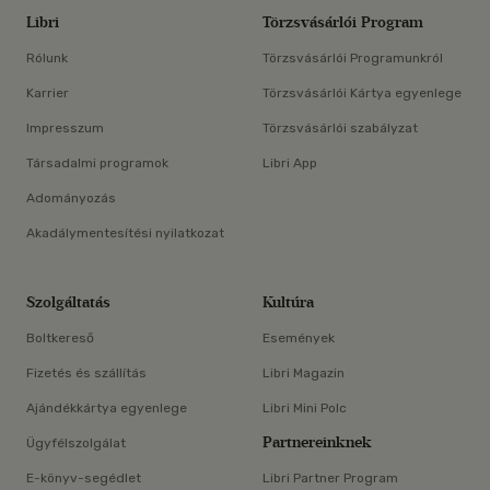
Libri
Törzsvásárlói Program
Rólunk
Törzsvásárlói Programunkról
Karrier
Törzsvásárlói Kártya egyenlege
Impresszum
Törzsvásárlói szabályzat
Társadalmi programok
Libri App
Adományozás
Akadálymentesítési nyilatkozat
Szolgáltatás
Kultúra
Boltkereső
Események
Fizetés és szállítás
Libri Magazin
Ajándékkártya egyenlege
Libri Mini Polc
Partnereinknek
Ügyfélszolgálat
E-könyv-segédlet
Libri Partner Program