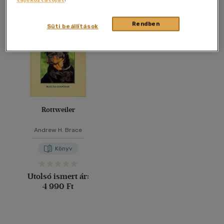
Összesen
1
db
40 db / oldal
Rendben
Süti beállítások
Alkalmaz
Rottweiler
Andrew H. Brace
Könyv
Utolsó ismert ár:
4 990 Ft