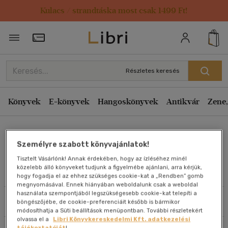
Kulacs / strandtáska most csak 1499 Ft!
Rendezés
Törzsvásárlói Kártya adatai
Rendezés
Kiadás éve szerint csökkenő
Részletes keresés
Kiadás éve szerint növekvő
Ár szerint csökkenő
Könyvek
E-könyvek
Hangoskönyvek
Antikvár
Zene,
Ár szerint növekvő
Fischer Andrea
Eladott darabszám szerint csökkenő
Személyre szabott könyvajánlatok!
Eladott darabszám szerint növekvő
Tisztelt Vásárlónk! Annak érdekében, hogy az ízléséhez minél
Cím szerint A-Z
közelebb álló könyveket tudjunk a figyelmébe ajánlani, arra kérjük,
Művei
hogy fogadja el az ehhez szükséges cookie-kat a „Rendben” gomb
Szerző szerint A-Z
megnyomásával. Ennek hiányában weboldalunk csak a weboldal
használata szempontjából legszükségesebb cookie-kat telepíti a
Szűrés
Rendezés
böngészőjébe, de cookie-preferenciáit később is bármikor
Megjelenítés
módosíthatja a Süti beállítások menüpontban. További részletekért
olvassa el a
Libri Könyvkereskedelmi Kft. adatkezelési
20 db / oldal
tájékoztatóját
!