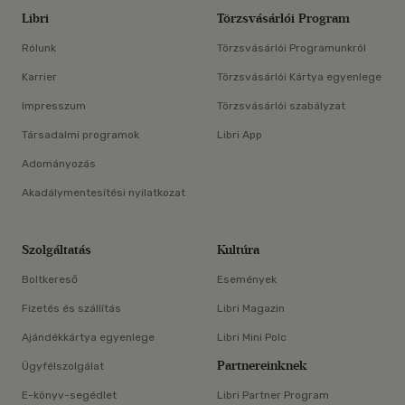
Libri
Törzsvásárlói Program
Rólunk
Törzsvásárlói Programunkról
Karrier
Törzsvásárlói Kártya egyenlege
Impresszum
Törzsvásárlói szabályzat
Társadalmi programok
Libri App
Adományozás
Akadálymentesítési nyilatkozat
Szolgáltatás
Kultúra
Boltkereső
Események
Fizetés és szállítás
Libri Magazin
Ajándékkártya egyenlege
Libri Mini Polc
Partnereinknek
Ügyfélszolgálat
E-könyv-segédlet
Libri Partner Program