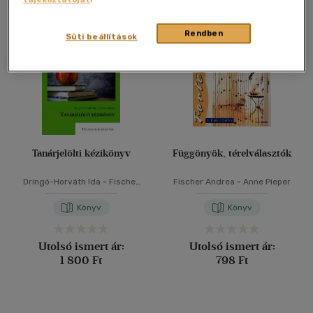
Összesen
2
db
40 db / oldal
Rendben
Süti beállítások
Alkalmaz
Tanárjelölti kézikönyv
Függönyök, térelválasztók
Dringó-Horváth Ida
-
Fischer
Fischer Andrea
-
Anne Pieper
Andrea
Könyv
Könyv
Utolsó ismert ár:
Utolsó ismert ár:
1 800 Ft
798 Ft