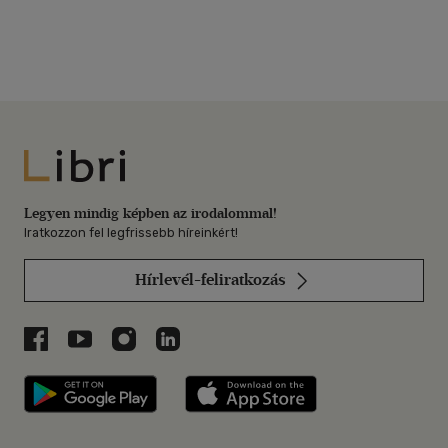
Libri
Legyen mindig képben az irodalommal!
Iratkozzon fel legfrissebb híreinkért!
Hírlevél-feliratkozás
Libri a Facebookon
Libri a Youtube-on
Libri az Instagramon
Libri a LinkedInen
Libri applikáció Szerezd meg: Google P
Libri applikáció 