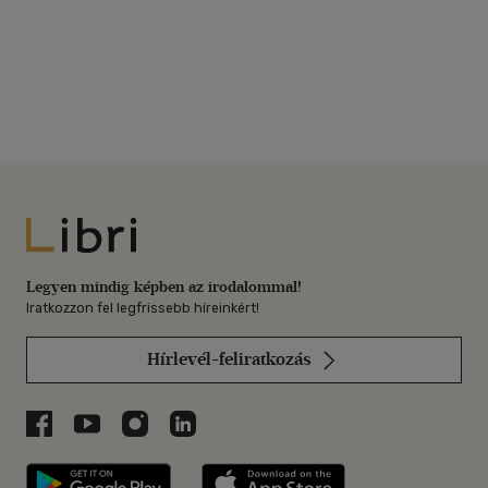
Libri
Legyen mindig képben az irodalommal!
Iratkozzon fel legfrissebb híreinkért!
Hírlevél-feliratkozás
Libri a Facebookon
Libri a Youtube-on
Libri az Instagramon
Libri a LinkedInen
Libri applikáció Szerezd meg: Google P
Libri applikáció 