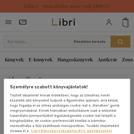
Kulacs / strandtáska most csak 1499 Ft!
Rendezés
Törzsvásárlói Kártya adatai
Rendezés
Kiadás éve szerint csökkenő
Részletes keresés
Kiadás éve szerint növekvő
Ár szerint csökkenő
Könyvek
E-könyvek
Hangoskönyvek
Antikvár
Zene,
Ár szerint növekvő
Alma Együttes
Eladott darabszám szerint csökkenő
Személyre szabott könyvajánlatok!
Eladott darabszám szerint növekvő
Tisztelt Vásárlónk! Annak érdekében, hogy az ízléséhez minél
Cím szerint A-Z
közelebb álló könyveket tudjunk a figyelmébe ajánlani, arra kérjük,
Művei
hogy fogadja el az ehhez szükséges cookie-kat a „Rendben” gomb
Szerző szerint A-Z
megnyomásával. Ennek hiányában weboldalunk csak a weboldal
használata szempontjából legszükségesebb cookie-kat telepíti a
Olvasói vélemények
böngészőjébe, de cookie-preferenciáit később is bármikor
Megjelenítés
módosíthatja a Süti beállítások menüpontban. További részletekért
olvassa el a
Libri Könyvkereskedelmi Kft. adatkezelési
Szűrés
Rendezés
20 db / oldal