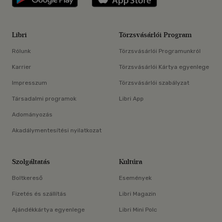
Libri
Törzsvásárlói Program
Rólunk
Törzsvásárlói Programunkról
Karrier
Törzsvásárlói Kártya egyenlege
Impresszum
Törzsvásárlói szabályzat
Társadalmi programok
Libri App
Adományozás
Akadálymentesítési nyilatkozat
Szolgáltatás
Kultúra
Boltkereső
Események
Fizetés és szállítás
Libri Magazin
Ajándékkártya egyenlege
Libri Mini Polc