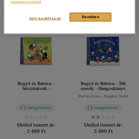
tájékoztatóját
!
40 db / oldal
Összesen
2
db
Rendben
Süti beállítások
Alkalmaz
Bogyó és Babóca -
Bogyó és Babóca - Téli
Játszótársak -
mesék - Hangoskönyv
Hangoskönyv
Bartos Erika
-
Pogány Judit
Hangoskönyv
Hangoskönyv
Utolsó ismert ár:
Utolsó ismert ár:
2 490 Ft
2 490 Ft