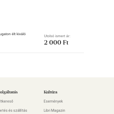
Kártya
Vallás, mitológia
m
Képeslap
és Természet
yv
Naptár
ok
Papír, írószer
ok
gaton élt kiváló
Utolsó ismert ár:
2 000 Ft
olgáltatás
Kultúra
ltkereső
Események
zetés és szállítás
Libri Magazin