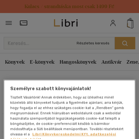
Kulacs / strandtáska most csak 1499 Ft!
Rendezés
Törzsvásárlói Kártya adatai
Rendezés
Kiadás éve szerint csökkenő
Részletes keresés
Kiadás éve szerint növekvő
Ár szerint csökkenő
Könyvek
E-könyvek
Hangoskönyvek
Antikvár
Zene,
Ár szerint növekvő
Agora Zsuzsanna
Eladott darabszám szerint csökkenő
Személyre szabott könyvajánlatok!
Eladott darabszám szerint növekvő
Tisztelt Vásárlónk! Annak érdekében, hogy az ízléséhez minél
Cím szerint A-Z
közelebb álló könyveket tudjunk a figyelmébe ajánlani, arra kérjük,
Művei
hogy fogadja el az ehhez szükséges cookie-kat a „Rendben” gomb
Szerző szerint A-Z
megnyomásával. Ennek hiányában weboldalunk csak a weboldal
használata szempontjából legszükségesebb cookie-kat telepíti a
Szűrés
Rendezés
böngészőjébe, de cookie-preferenciáit később is bármikor
Megjelenítés
módosíthatja a Süti beállítások menüpontban. További részletekért
olvassa el a
Libri Könyvkereskedelmi Kft. adatkezelési
20 db / oldal