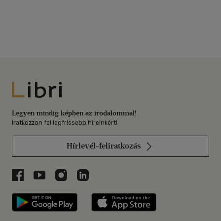
Libri
Legyen mindig képben az irodalommal!
Iratkozzon fel legfrissebb híreinkért!
Hírlevél-feliratkozás
Libri a Facebookon
Libri a Youtube-on
Libri az Instagramon
Libri a LinkedInen
Libri applikáció Szerezd meg: Google P
Libri applikáció 