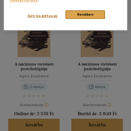
tájékoztatóját
!
Összesen
2
db
40 db / oldal
Rendben
Süti beállítások
Alkalmaz
A nácizmus történeti
A nácizmus történeti
pszichológiája
pszichológiája
Agora Zsuzsanna
Agora Zsuzsanna
E-könyv
Könyv
Árinformációk
Árinformációk
Online ár:
2 370 Ft
Borító ár:
3 950 Ft
Kosárba
Kosárba