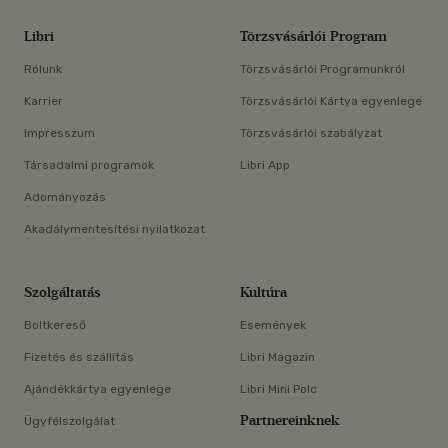
Libri
Törzsvásárlói Program
Rólunk
Törzsvásárlói Programunkról
Karrier
Törzsvásárlói Kártya egyenlege
Impresszum
Törzsvásárlói szabályzat
Társadalmi programok
Libri App
Adományozás
Akadálymentesítési nyilatkozat
Szolgáltatás
Kultúra
Boltkereső
Események
Fizetés és szállítás
Libri Magazin
Ajándékkártya egyenlege
Libri Mini Polc
Partnereinknek
Ügyfélszolgálat