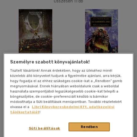
Összesen
11
db
40 db / oldal
Alkalmaz
Személyre szabott könyvajánlatok!
Az Örökkévaló
Az Emberiség Ura
Tisztelt Vásárlónk! Annak érdekében, hogy az ízléséhez minél
visszhangjai
közelebb álló könyveket tudjunk a figyelmébe ajánlani, arra kérjük,
Aaron Dembski-Bowden
Aaron Dembski-Bowden
hogy fogadja el az ehhez szükséges cookie-kat a „Rendben” gomb
megnyomásával. Ennek hiányában weboldalunk csak a weboldal
Könyv
Könyv
használata szempontjából legszükségesebb cookie-kat telepíti a
böngészőjébe, de cookie-preferenciáit később is bármikor
módosíthatja a Süti beállítások menüpontban. További részletekért
olvassa el a
Libri Könyvkereskedelmi Kft. adatkezelési
Árinformációk
Árinformációk
tájékoztatóját
!
Kiadói ár:
8 990 Ft
Borító ár:
6 690 Ft
Rendben
Süti beállítások
Kosárba
Kosárba