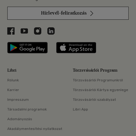
Hírlevél-feliratkozás
Libri a Facebookon
Libri a Youtube-on
Libri az Instagramon
Libri a LinkedInen
Libri applikáció Szerezd meg: Google P
Libri applikáció 
Libri
Törzsvásárlói Program
Rólunk
Törzsvásárlói Programunkról
Karrier
Törzsvásárlói Kártya egyenlege
Impresszum
Törzsvásárlói szabályzat
Társadalmi programok
Libri App
Adományozás
Akadálymentesítési nyilatkozat