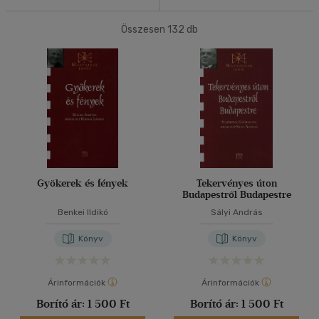
Sport, természetjárás
(2)
20 db / oldal
Összesen
132
db
Társ. tudományok
(4)
40 db / oldal
Történelem
(4)
Tudomány és Természet
(2)
Alkalmaz
Vallás, mitológia
(5)
Típus
Gyökerek és fények
Tekervényes úton
Könyv
(2)
Budapestről Budapestre
Benkei Ildikó
Sályi András
Antikvár
(20)
Könyv
Könyv
Nyelv szerint
Magyar
(132)
Árinformációk
Árinformációk
Borító ár:
1 500 Ft
Borító ár:
1 500 Ft