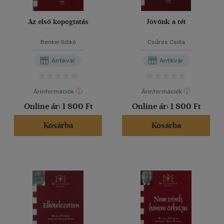
Az első kopogtatás
Jövőnk a tét
Benkei Ildikó
Csűrös Csilla
Antikvár
Antikvár
Árinformációk
Árinformációk
Online ár:
1 800 Ft
Online ár:
1 800 Ft
Kosárba
Kosárba