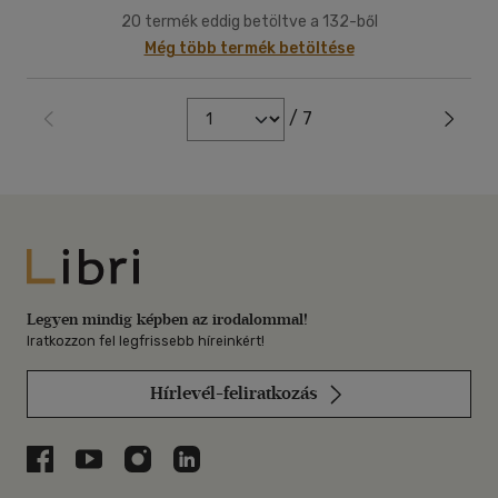
20 termék eddig betöltve a 132-ből
Még több termék betöltése
/ 7
Libri
Legyen mindig képben az irodalommal!
Iratkozzon fel legfrissebb híreinkért!
Hírlevél-feliratkozás
Libri a Facebookon
Libri a Youtube-on
Libri az Instagramon
Libri a LinkedInen