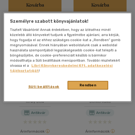
Ár szerint
Kosárba
Kosárba
500 Ft - 2500 Ft
(131)
Személyre szabott könyvajánlatok!
2500 Ft - 4500 Ft
(3)
Tisztelt Vásárlónk! Annak érdekében, hogy az ízléséhez minél
közelebb álló könyveket tudjunk a figyelmébe ajánlani, arra kérjük,
hogy fogadja el az ehhez szükséges cookie-kat a „Rendben” gomb
Korosztály szerint
megnyomásával. Ennek hiányában weboldalunk csak a weboldal
használata szempontjából legszükségesebb cookie-kat telepíti a
Felnőtt
(111)
böngészőjébe, de cookie-preferenciáit később is bármikor
módosíthatja a Süti beállítások menüpontban. További részletekért
olvassa el a
Libri Könyvkereskedelmi Kft. adatkezelési
Vélemény szerint
tájékoztatóját
!
(6)
Rendben
Süti beállítások
(126)
25 év a nemzetpolitika
Volt egyszer egy királyi
szolgálatában
borvidék
Király Béla
Benkei Ildikó
Alkalmaz
Antikvár
Antikvár
Árinformációk
Árinformációk