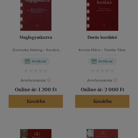
Megfogyatkozva
Derűs borúlátó
Dvorszky Hedvig
-
Kovács
Kocsis Klára
-
Tüskés Tibor
Gergelyné
Antikvár
Antikvár
Árinformációk
Árinformációk
Online ár:
1 200 Ft
Online ár:
2 000 Ft
Kosárba
Kosárba