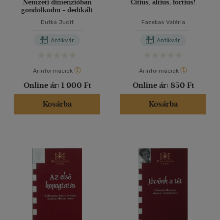
Nemzeti dimenzióban
Citius, altius, fortius!
gondolkodni - dedikált
Dutka Judit
Fazekas Valéria
Antikvár
Antikvár
Árinformációk
Árinformációk
Online ár:
1 900 Ft
Online ár:
850 Ft
Kosárba
Kosárba