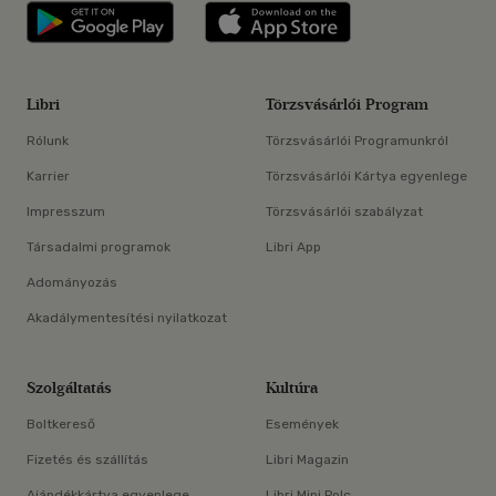
Libri applikáció Szerezd meg: Google P
Libri applikáció 
Libri
Törzsvásárlói Program
Rólunk
Törzsvásárlói Programunkról
Karrier
Törzsvásárlói Kártya egyenlege
Impresszum
Törzsvásárlói szabályzat
Társadalmi programok
Libri App
Adományozás
Akadálymentesítési nyilatkozat
Szolgáltatás
Kultúra
Boltkereső
Események
Fizetés és szállítás
Libri Magazin
Ajándékkártya egyenlege
Libri Mini Polc