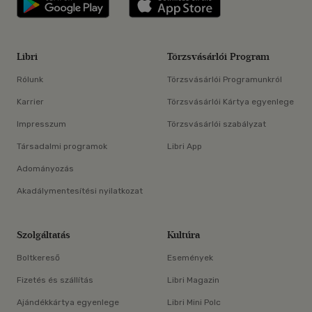
Libri
Törzsvásárlói Program
Rólunk
Törzsvásárlói Programunkról
Karrier
Törzsvásárlói Kártya egyenlege
Impresszum
Törzsvásárlói szabályzat
Társadalmi programok
Libri App
Adományozás
Akadálymentesítési nyilatkozat
Szolgáltatás
Kultúra
Boltkereső
Események
Fizetés és szállítás
Libri Magazin
Ajándékkártya egyenlege
Libri Mini Polc