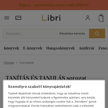
Kulacs / strandtáska most csak 1499 Ft!
Szűrés
Rendezés
Törzsvásárlói Kártya adatai
Rendezés
Alkategóriák megjelenítése
Relevancia
Részletes keresés
Összes
(3 db)
Kiadás éve szerint csökkenő
Tankönyvek, segédkönyvek
Kiadás éve szerint növekvő
Könyvek
E-könyvek
Hangoskönyvek
Antikvár
Zene,
(1)
Ár szerint csökkenő
Társ. tudományok
(2)
Főoldal
Ár szerint növekvő
Sorozatok
Eladott darabszám szerint csökkenő
TANÍTÁS ÉS TANULÁS sorozat
Eladott darabszám szerint növekvő
Nyelv szerint
Cím szerint A-Z
Személyre szabott könyvajánlatok!
Magyar
(3)
Összes szűrő törlése
Tisztelt Vásárlónk! Annak érdekében, hogy az ízléséhez minél
Szerző szerint A-Z
közelebb álló könyveket tudjunk a figyelmébe ajánlani, arra kérjük,
hogy fogadja el az ehhez szükséges cookie-kat a „Rendben” gomb
Ár szerint
Szűrés
Rendezés
megnyomásával. Ennek hiányában weboldalunk csak a weboldal
Megjelenítés