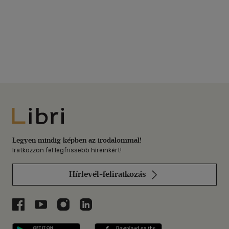
Libri
Legyen mindig képben az irodalommal!
Iratkozzon fel legfrissebb híreinkért!
Hírlevél-feliratkozás
Libri a Facebookon
Libri a Youtube-on
Libri az Instagramon
Libri a LinkedInen
Libri applikáció Szerezd meg: Google P
Libri applikáció 