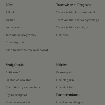
Libri
Törzsvásárlói Program
Rólunk
Törzsvásárlói Programunkról
Karrier
Törzsvásárlói Kártya egyenlege
Impresszum
Törzsvásárlói szabályzat
Társadalmi programok
Libri App
Adományozás
Akadálymentesítési nyilatkozat
Szolgáltatás
Kultúra
Boltkereső
Események
Fizetés és szállítás
Libri Magazin
Ajándékkártya egyenlege
Libri Mini Polc
Partnereinknek
Ügyfélszolgálat
E-könyv-segédlet
Libri Partner Program