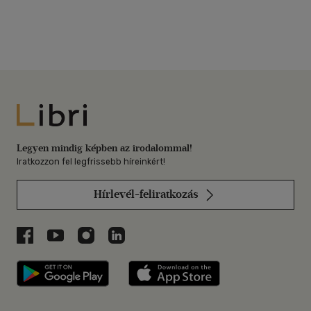
Libri
Legyen mindig képben az irodalommal!
Iratkozzon fel legfrissebb híreinkért!
Hírlevél-feliratkozás
Libri a Facebookon
Libri a Youtube-on
Libri az Instagramon
Libri a LinkedInen
Libri applikáció Szerezd meg: Google P
Libri applikáció 