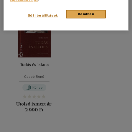
Összesen
1
db
40 db / oldal
Rendben
Süti beállítások
Alkalmaz
Tudás és iskola
Csapó Benő
Könyv
Utolsó ismert ár:
2 990 Ft