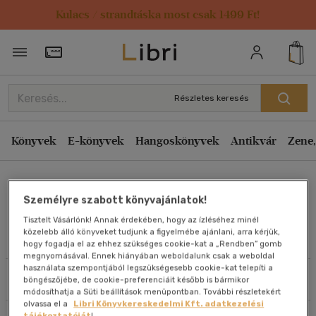
Kulacs / strandtáska most csak 1499 Ft!
Rendezés
Törzsvásárlói Kártya adatai
Rendezés
Kiadás éve szerint csökkenő
Részletes keresés
Kiadás éve szerint növekvő
Ár szerint csökkenő
Könyvek
E-könyvek
Hangoskönyvek
Antikvár
Zene,
Ár szerint növekvő
Csapó Benő
Eladott darabszám szerint csökkenő
Személyre szabott könyvajánlatok!
Eladott darabszám szerint növekvő
Tisztelt Vásárlónk! Annak érdekében, hogy az ízléséhez minél
Cím szerint A-Z
közelebb álló könyveket tudjunk a figyelmébe ajánlani, arra kérjük,
Művei
hogy fogadja el az ehhez szükséges cookie-kat a „Rendben” gomb
Szerző szerint A-Z
megnyomásával. Ennek hiányában weboldalunk csak a weboldal
használata szempontjából legszükségesebb cookie-kat telepíti a
Szűrés
Rendezés
böngészőjébe, de cookie-preferenciáit később is bármikor
Megjelenítés
módosíthatja a Süti beállítások menüpontban. További részletekért
olvassa el a
Libri Könyvkereskedelmi Kft. adatkezelési
20 db / oldal
tájékoztatóját
!