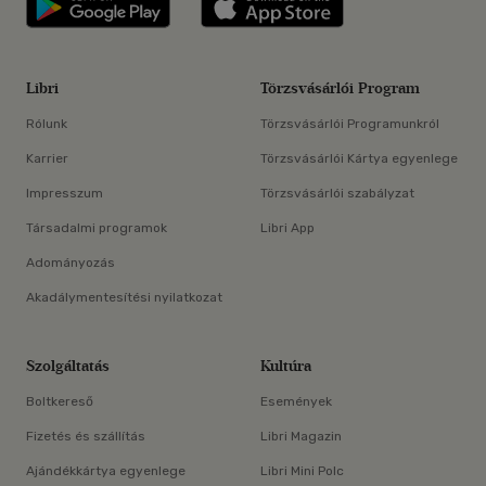
Libri
Törzsvásárlói Program
Rólunk
Törzsvásárlói Programunkról
Karrier
Törzsvásárlói Kártya egyenlege
Impresszum
Törzsvásárlói szabályzat
Társadalmi programok
Libri App
Adományozás
Akadálymentesítési nyilatkozat
Szolgáltatás
Kultúra
Boltkereső
Események
Fizetés és szállítás
Libri Magazin
Ajándékkártya egyenlege
Libri Mini Polc