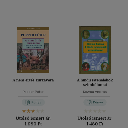
A nem értés zűrzavara
A hindu istenalakok
szimbólumai
Popper Péter
Kozma András
Könyv
Könyv
Utolsó ismert ár:
Utolsó ismert ár:
1 980 Ft
1 480 Ft