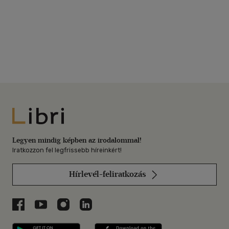
Libri
Legyen mindig képben az irodalommal!
Iratkozzon fel legfrissebb híreinkért!
Hírlevél-feliratkozás
Libri a Facebookon
Libri a Youtube-on
Libri az Instagramon
Libri a LinkedInen
Libri applikáció Szerezd meg: Google P
Libri applikáció 