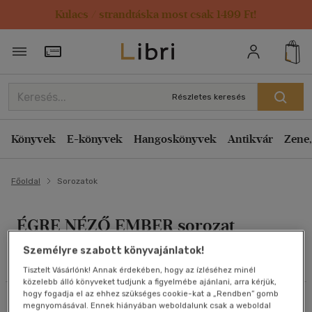
Kulacs / strandtáska most csak 1499 Ft!
Szűrés
Rendezés
Törzsvásárlói Kártya adatai
Rendezés
Alkategóriák megjelenítése
Relevancia
Részletes keresés
Összes
(4 db)
Kiadás éve szerint csökkenő
Ezotéria
(3)
Kiadás éve szerint növekvő
Könyvek
E-könyvek
Hangoskönyvek
Antikvár
Zene,
Vallás, mitológia
(1)
Ár szerint csökkenő
Főoldal
Ár szerint növekvő
Sorozatok
Eladott darabszám szerint csökkenő
Nyelv szerint
ÉGRE NÉZŐ EMBER sorozat
Eladott darabszám szerint növekvő
Magyar
(4)
Cím szerint A-Z
Személyre szabott könyvajánlatok!
Összes szűrő törlése
Tisztelt Vásárlónk! Annak érdekében, hogy az ízléséhez minél
Szerző szerint A-Z
közelebb álló könyveket tudjunk a figyelmébe ajánlani, arra kérjük,
Ár szerint
hogy fogadja el az ehhez szükséges cookie-kat a „Rendben” gomb
Szűrés
Rendezés
megnyomásával. Ennek hiányában weboldalunk csak a weboldal
500 Ft - 2500 Ft
(4)
Megjelenítés