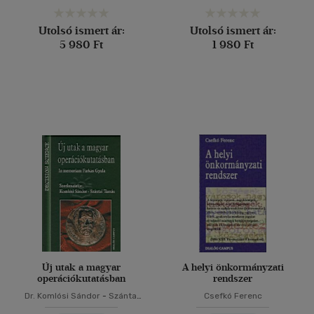
Utolsó ismert ár:
Utolsó ismert ár:
5 980 Ft
1 980 Ft
Új utak a magyar
A helyi önkormányzati
operációkutatásban
rendszer
Dr. Komlósi Sándor
-
Szántai
Csefkó Ferenc
Tamás