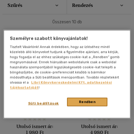
Szűrés
Rendezés
20 db / oldal
Nyelv szerint
40 db / oldal
Magyar
(10)
Összesen
10
db
Ár szerint
Személyre szabott könyvajánlatok!
Alkalmaz
Tisztelt Vásárlónk! Annak érdekében, hogy az ízléséhez minél
500 Ft - 2500 Ft
(4)
közelebb álló könyveket tudjunk a figyelmébe ajánlani, arra kérjük,
2500 Ft - 4500 Ft
(3)
hogy fogadja el az ehhez szükséges cookie-kat a „Rendben” gomb
megnyomásával. Ennek hiányában weboldalunk csak a weboldal
4500 Ft felett
(3)
használata szempontjából legszükségesebb cookie-kat telepíti a
böngészőjébe, de cookie-preferenciáit később is bármikor
módosíthatja a Süti beállítások menüpontban. További részletekért
olvassa el a
Libri Könyvkereskedelmi Kft. adatkezelési
Korosztály szerint
A járási rendszer
1012 szabadidős játék és
tájékoztatóját
!
kialakítása
gyakorlat
Felnőtt
(10)
Bordás Mária
Hans Fluri
Rendben
Süti beállítások
Könyv
Könyv
Vélemény szerint
(10)
Utolsó ismert ár:
Utolsó ismert ár:
1 980 Ft
4 980 Ft