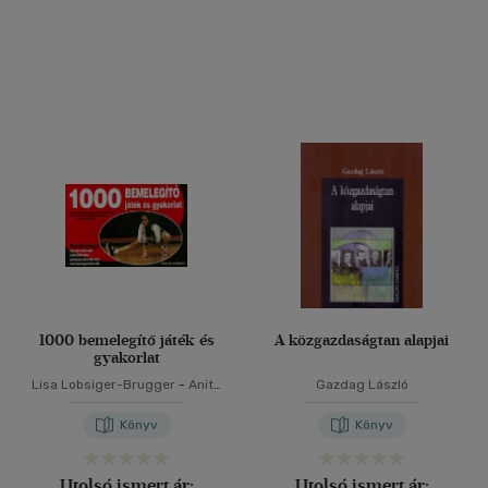
Alkalmaz
1000 bemelegítő játék és
A közgazdaságtan alapjai
gyakorlat
Lisa Lobsiger-Brugger
-
Anita
Gazdag László
Schmid
Könyv
Könyv
Utolsó ismert ár:
Utolsó ismert ár: