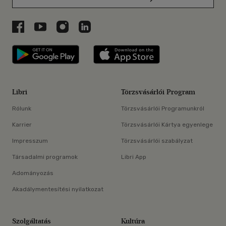
Libri a Facebookon
Libri a Youtube-on
Libri az Instagramon
Libri a LinkedInen
Libri applikáció Szerezd meg: Google P
Libri applikáció 
Libri
Törzsvásárlói Program
Rólunk
Törzsvásárlói Programunkról
Karrier
Törzsvásárlói Kártya egyenlege
Impresszum
Törzsvásárlói szabályzat
Társadalmi programok
Libri App
Adományozás
Akadálymentesítési nyilatkozat
Szolgáltatás
Kultúra