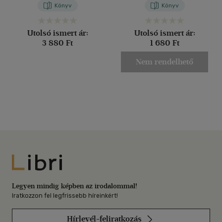
Könyv
Könyv
Utolsó ismert ár:
Utolsó ismert ár:
3 880 Ft
1 680 Ft
Nem rendelhető
Libri
Legyen mindig képben az irodalommal!
Iratkozzon fel legfrissebb híreinkért!
Hírlevél-feliratkozás