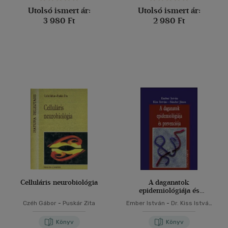
Utolsó ismert ár:
Utolsó ismert ár:
3 980 Ft
2 980 Ft
Celluláris neurobiológia
A daganatok
epidemiológiája és
prevenciója
Czéh Gábor
-
Puskár Zita
Ember István
-
Dr. Kiss István
-
Sándor János
Könyv
Könyv