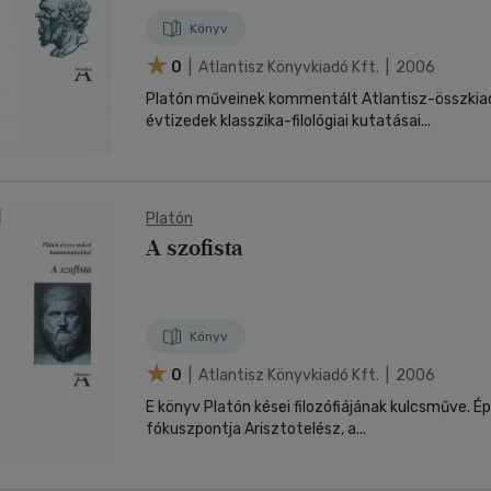
Könyv
0
| Atlantisz Könyvkiadó Kft. | 2006
Platón műveinek kommentált Atlantisz-összkia
évtizedek klasszika-filológiai kutatásai...
Platón
A szofista
Könyv
0
| Atlantisz Könyvkiadó Kft. | 2006
E könyv Platón kései filozófiájának kulcsműve. É
fókuszpontja Arisztotelész, a...