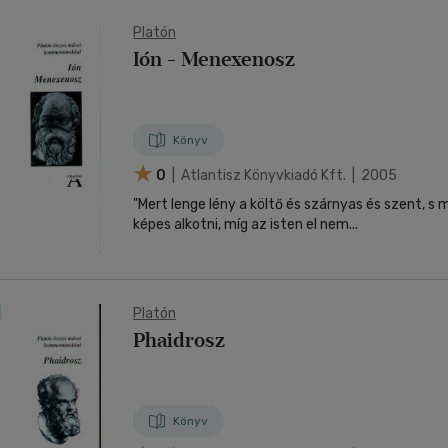
Platón
Ión - Menexenosz
Könyv
0
| Atlantisz Könyvkiadó Kft. | 2005
"Mert lenge lény a költő és szárnyas és szent, s
képes alkotni, míg az isten el nem...
Platón
Phaidrosz
Könyv