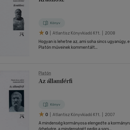
Könyv
0
| Atlantisz Könyvkiadó Kft. | 2008
Hogyan is lehetne az, ami soha sincs ugyanúgy, 
Platón műveinek kommentált...
Platón
Az államférfi
Könyv
0
| Atlantisz Könyvkiadó Kft. | 2007
A mindenség kormányosa elengedte a kormányru
őrhelyére, a mindenségét pedig a sors...