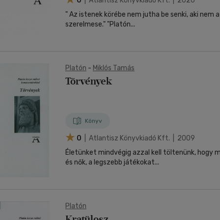
0
| Atlantisz Könyvkiadó Kft. | 2020
" Az istenek körébe nem jutha be senki, aki nem 
szerelmese." "Platón...
Platón
-
Miklós Tamás
Törvények
Könyv
0
| Atlantisz Könyvkiadó Kft. | 2009
Életünket mindvégig azzal kell töltenünk, hogy m
és nők, a legszebb játékokat...
Platón
Kratülosz