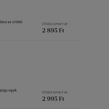
dása az utóbbi
Utolsó ismert ár:
2 895 Ft
ppúgy egyik
Utolsó ismert ár:
2 995 Ft