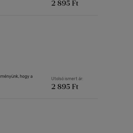
2 895 Ft
reményünk, hogy a
Utolsó ismert ár:
2 895 Ft