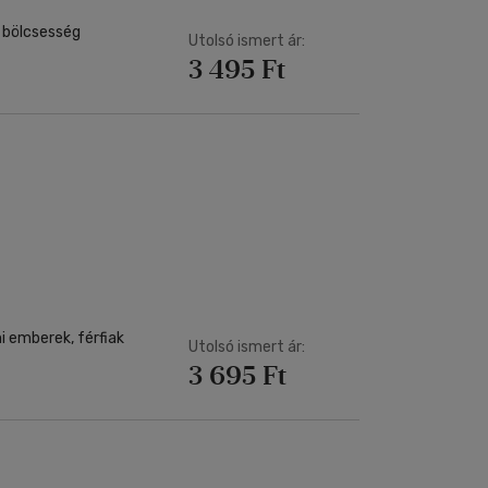
a bölcsesség
Utolsó ismert ár:
3 495 Ft
i emberek, férfiak
Utolsó ismert ár:
3 695 Ft