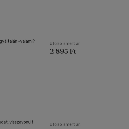
egyáltalán -valami?
Utolsó ismert ár:
2 895 Ft
dat, visszavonult
Utolsó ismert ár: