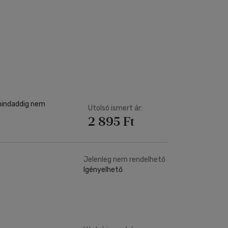
 mindaddig nem
Utolsó ismert ár:
2 895 Ft
Jelenleg nem rendelhető
Igényelhető