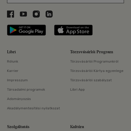
Libri a Facebookon
Libri a Youtube-on
Libri az Instagramon
Libri a LinkedInen
Libri applikáció Szerezd meg: Google P
Libri applikáció 
Libri
Törzsvásárlói Program
Rólunk
Törzsvásárlói Programunkról
Karrier
Törzsvásárlói Kártya egyenlege
Impresszum
Törzsvásárlói szabályzat
Társadalmi programok
Libri App
Adományozás
Akadálymentesítési nyilatkozat
Szolgáltatás
Kultúra