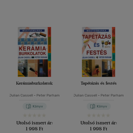
(1)
(24)
Alkalmaz
Kerámiaburkolatok
Tapétázás és festés
Julian Cassell
-
Peter Parham
Julian Cassell
-
Peter Parham
Könyv
Könyv
Utolsó ismert ár:
Utolsó ismert ár:
1 998 Ft
1 998 Ft