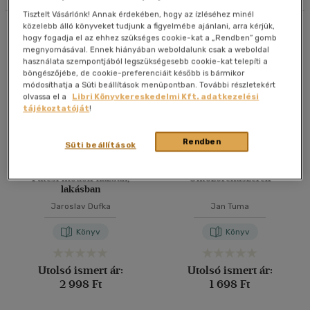
Antikvár
(2)
Tisztelt Vásárlónk! Annak érdekében, hogy az ízléséhez minél
20 db / oldal
közelebb álló könyveket tudjunk a figyelmébe ajánlani, arra kérjük,
Összesen
26
db
hogy fogadja el az ehhez szükséges cookie-kat a „Rendben” gomb
Nyelv szerint
40 db / oldal
megnyomásával. Ennek hiányában weboldalunk csak a weboldal
használata szempontjából legszükségesebb cookie-kat telepíti a
Magyar
(26)
böngészőjébe, de cookie-preferenciáit később is bármikor
módosíthatja a Süti beállítások menüpontban. További részletekért
Alkalmaz
olvassa el a
Libri Könyvkereskedelmi Kft. adatkezelési
tájékoztatóját
!
Ár szerint
500 Ft - 2500 Ft
(6)
Rendben
Süti beállítások
2500 Ft - 4500 Ft
(19)
4500 Ft felett
(1)
Fűtési módok házban,
Öntözőrendszerek
lakásban
Jaroslav Dufka
Jan Tuma
Korosztály szerint
Könyv
Könyv
Felnőtt
(22)
Utolsó ismert ár:
Utolsó ismert ár:
Vélemény szerint
2 998 Ft
1 698 Ft
(1)