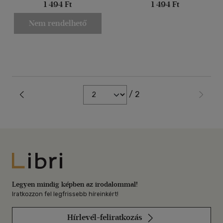
1 494 Ft
1 494 Ft
Nem rendelhető
/ 2
Libri
Legyen mindig képben az irodalommal!
Iratkozzon fel legfrissebb híreinkért!
Hírlevél-feliratkozás