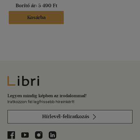
Borító ár:
5 490 Ft
Kosárba
Libri
Legyen mindig képben az irodalommal!
Iratkozzon fel legfrissebb híreinkért!
Hírlevél-feliratkozás
Libri a Facebookon
Libri a Youtube-on
Libri az Instagramon
Libri a LinkedInen