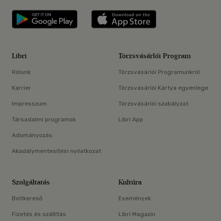
Libri applikáció Szerezd meg: Google P
Libri applikáció 
Libri
Törzsvásárlói Program
Rólunk
Törzsvásárlói Programunkról
Karrier
Törzsvásárlói Kártya egyenlege
Impresszum
Törzsvásárlói szabályzat
Társadalmi programok
Libri App
Adományozás
Akadálymentesítési nyilatkozat
Szolgáltatás
Kultúra
Boltkereső
Események
Fizetés és szállítás
Libri Magazin