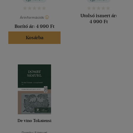
Utolsó ismert ár:
Árinformációk
4 990 Ft
Borító ár:
4 990 Ft
Kosárba
De vino Tokaiensi
Domby Sámuel