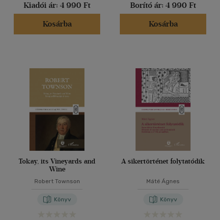
Kiadói ár:
4 990 Ft
Borító ár:
4 990 Ft
Alkalmaz
Kosárba
Kosárba
Tokay, its Vineyards and
A sikertörténet folytatódik
Wine
Robert Townson
Máté Ágnes
Könyv
Könyv