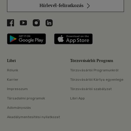
Hírlevél-feliratkozás
Libri a Facebookon
Libri a Youtube-on
Libri az Instagramon
Libri a LinkedInen
Libri applikáció Szerezd meg: Google P
Libri applikáció 
Libri
Törzsvásárlói Program
Rólunk
Törzsvásárlói Programunkról
Karrier
Törzsvásárlói Kártya egyenlege
Impresszum
Törzsvásárlói szabályzat
Társadalmi programok
Libri App
Adományozás
Akadálymentesítési nyilatkozat