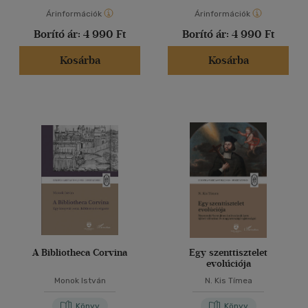
Árinformációk
Árinformációk
Borító ár:
4 990 Ft
Borító ár:
4 990 Ft
Kosárba
Kosárba
A Bibliotheca Corvina
Egy szenttisztelet
evolúciója
Monok István
N. Kis Tímea
Könyv
Könyv