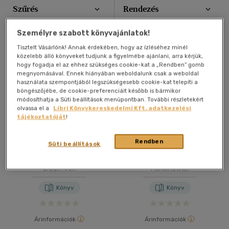
Könyv
(5)
Szűrés
Rendezés
20 db / oldal
40 db / oldal
Személyre szabott könyvajánlatok!
Nyelv szerint
Összesen
7
db
Tisztelt Vásárlónk! Annak érdekében, hogy az ízléséhez minél
Magyar
(6)
közelebb álló könyveket tudjunk a figyelmébe ajánlani, arra kérjük,
hogy fogadja el az ehhez szükséges cookie-kat a „Rendben” gomb
Alkalmaz
megnyomásával. Ennek hiányában weboldalunk csak a weboldal
használata szempontjából legszükségesebb cookie-kat telepíti a
Ár szerint
böngészőjébe, de cookie-preferenciáit később is bármikor
módosíthatja a Süti beállítások menüpontban. További részletekért
4500 Ft felett
(7)
olvassa el a
Libri Könyvkereskedelmi Kft. adatkezelési
tájékoztatóját
!
Korosztály szerint
Rendben
Süti beállítások
Matolai János két írása
Beilleszkedni egy európai
Felnőtt
(7)
Tokaj-Hegyaljáról és a
birodalomba
tokaji borról
Orbán Áron
Monok István
Vélemény szerint
Könyv
Könyv
(7)
Árinformációk
Árinformációk