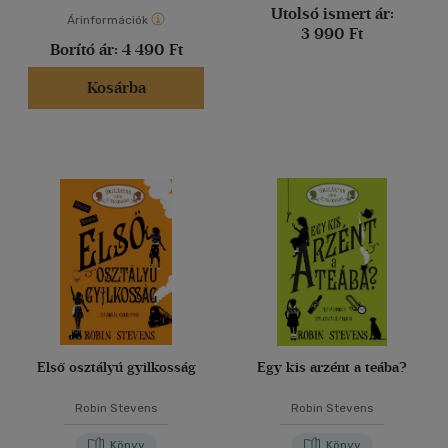
Utolsó ismert ár:
Árinformációk
3 990 Ft
Borító ár:
4 490 Ft
Kosárba
Első osztályú gyilkosság
Egy kis arzént a teába?
Robin Stevens
Robin Stevens
Könyv
Könyv