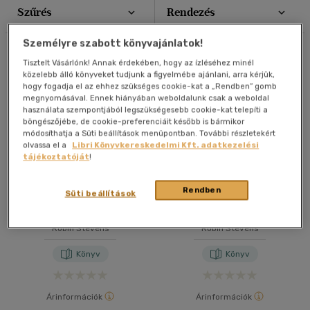
Szűrés
Rendezés
Nyelv szerint
20 db / oldal
Magyar
(7)
Személyre szabott könyvajánlatok!
40 db / oldal
Összesen
7
db
Tisztelt Vásárlónk! Annak érdekében, hogy az ízléséhez minél
közelebb álló könyveket tudjunk a figyelmébe ajánlani, arra kérjük,
Ár szerint
hogy fogadja el az ehhez szükséges cookie-kat a „Rendben” gomb
Alkalmaz
megnyomásával. Ennek hiányában weboldalunk csak a weboldal
2500 Ft - 4500 Ft
(6)
használata szempontjából legszükségesebb cookie-kat telepíti a
4500 Ft felett
(1)
böngészőjébe, de cookie-preferenciáit később is bármikor
módosíthatja a Süti beállítások menüpontban. További részletekért
olvassa el a
Libri Könyvkereskedelmi Kft. adatkezelési
tájékoztatóját
!
Korosztály szerint
Ifjúsági
(7)
Rendben
Süti beállítások
Halál rivaldafényben
Hajtű-rejtély Hongkongban
10 - 14 év
(4)
14 - 18 év
(3)
Robin Stevens
Robin Stevens
Könyv
Könyv
Vélemény szerint
(1)
Árinformációk
Árinformációk