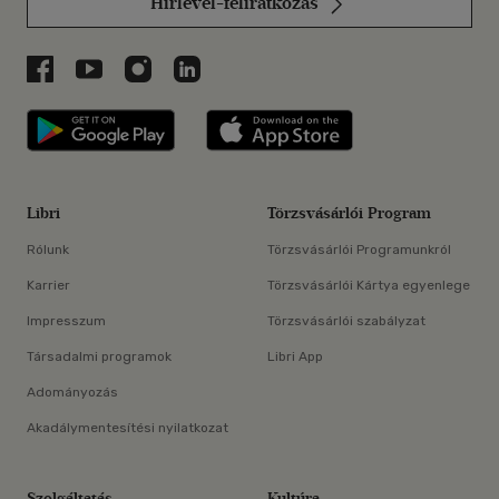
Hírlevél-feliratkozás
Libri a Facebookon
Libri a Youtube-on
Libri az Instagramon
Libri a LinkedInen
Libri applikáció Szerezd meg: Google P
Libri applikáció 
Libri
Törzsvásárlói Program
Rólunk
Törzsvásárlói Programunkról
Karrier
Törzsvásárlói Kártya egyenlege
Impresszum
Törzsvásárlói szabályzat
Társadalmi programok
Libri App
Adományozás
Akadálymentesítési nyilatkozat
Szolgáltatás
Kultúra