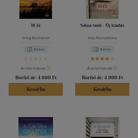
16 ló
Néma tanú - Új kiadás
Greg Buchanan
Alex Michaelides
Könyv
Könyv
Árinformációk
Árinformációk
Borító ár:
4 999 Ft
Borító ár:
4 999 Ft
Kosárba
Kosárba