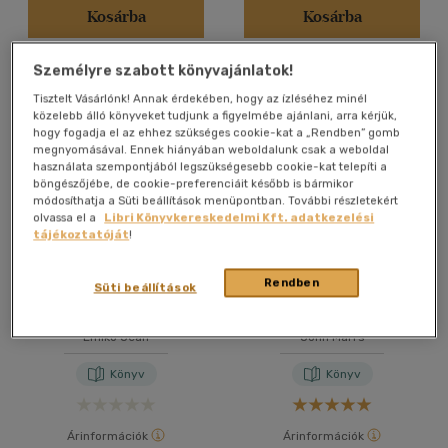
Felnőtt
(35)
Kosárba
Kosárba
Személyre szabott könyvajánlatok!
Vélemény szerint
Tisztelt Vásárlónk! Annak érdekében, hogy az ízléséhez minél
(7)
közelebb álló könyveket tudjunk a figyelmébe ajánlani, arra kérjük,
hogy fogadja el az ehhez szükséges cookie-kat a „Rendben” gomb
(6)
megnyomásával. Ennek hiányában weboldalunk csak a weboldal
használata szempontjából legszükségesebb cookie-kat telepíti a
(1)
böngészőjébe, de cookie-preferenciáit később is bármikor
módosíthatja a Süti beállítások menüpontban. További részletekért
(2)
olvassa el a
Libri Könyvkereskedelmi Kft. adatkezelési
(20)
tájékoztatóját
!
Rendben
Süti beállítások
Ellie Black visszatér
The One - A tökéletes pár
Alkalmaz
Emiko Jean
John Marrs
Könyv
Könyv
Árinformációk
Árinformációk