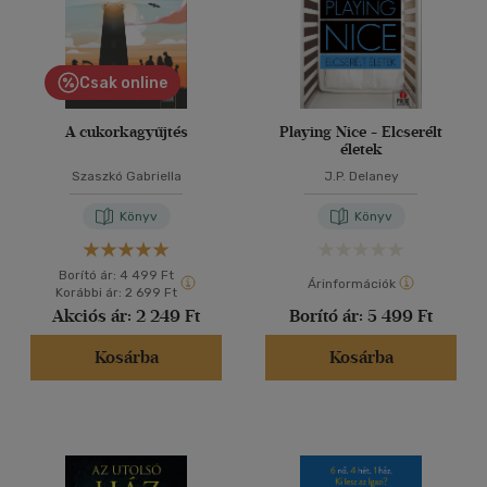
Csak online
A cukorkagyűjtés
Playing Nice - Elcserélt
életek
Szaszkó Gabriella
J.P. Delaney
Könyv
Könyv
Borító ár:
4 499 Ft
Árinformációk
Korábbi ár:
2 699 Ft
Akciós ár:
2 249 Ft
Borító ár:
5 499 Ft
Kosárba
Kosárba