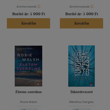
Árinformációk
Árinformációk
Borító ár:
5 999 Ft
Borító ár:
5 999 Ft
Kosárba
Kosárba
Életem szerelme
Tükörútvesztő
Rosie Walch
Nikolényi Gergely