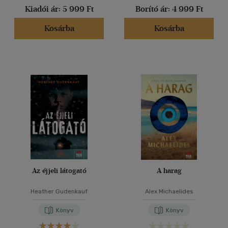
Kiadói ár:
5 999 Ft
Borító ár:
4 999 Ft
Kosárba
Kosárba
Az éjjeli látogató
A harag
Heather Gudenkauf
Alex Michaelides
Könyv
Könyv