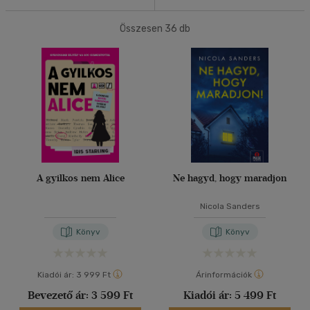
Csak akciós
(4)
20 db / oldal
Összesen
36
db
40 db / oldal
Elérhetőség
Előrendelhető
(1)
Alkalmaz
Nyelv szerint
Magyar
(36)
A gyilkos nem Alice
Ne hagyd, hogy maradjon
Ár szerint
Nicola Sanders
2500 Ft - 4500 Ft
(16)
Könyv
Könyv
4500 Ft felett
(20)
Kiadói ár:
3 999 Ft
Árinformációk
Korosztály szerint
Bevezető ár:
3 599 Ft
Kiadói ár:
5 499 Ft
Gyermek és ifjúsági
(1)