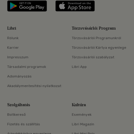
Libri applikáció Szerezd meg: Google P
Libri applikáció 
Libri
Törzsvásárlói Program
Rólunk
Törzsvásárlói Programunkról
Karrier
Törzsvásárlói Kártya egyenlege
Impresszum
Törzsvásárlói szabályzat
Társadalmi programok
Libri App
Adományozás
Akadálymentesítési nyilatkozat
Szolgáltatás
Kultúra
Boltkereső
Események
Fizetés és szállítás
Libri Magazin
Ajándékkártya egyenlege
Libri Mini Polc