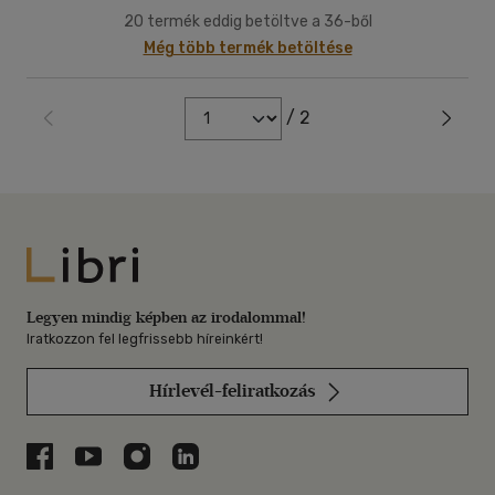
20 termék eddig betöltve a 36-ből
Még több termék betöltése
/ 2
Libri
Legyen mindig képben az irodalommal!
Iratkozzon fel legfrissebb híreinkért!
Hírlevél-feliratkozás
Libri a Facebookon
Libri a Youtube-on
Libri az Instagramon
Libri a LinkedInen