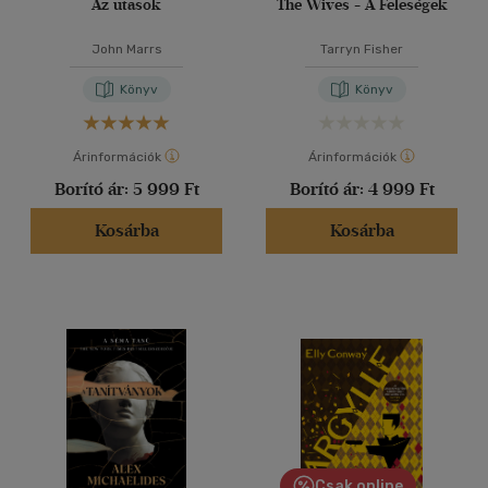
Az utasok
The Wives - A Feleségek
John Marrs
Tarryn Fisher
Könyv
Könyv
Árinformációk
Árinformációk
Borító ár:
5 999 Ft
Borító ár:
4 999 Ft
Kosárba
Kosárba
Csak online