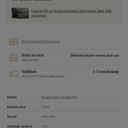
legtökéletesebb felfedezéseknek is lehetnek súlyos
következményei.
Legyen Ön is törzsvásárlónk, kártyájára akár 10%
visszajár.
Bolti készletinformáció
Bolti átvétel
Elérhető készlet esetén akár ma
díjmentes
Szállítás
1-3 munkanap
15 000 Ft felett díjmentes
Kiadó
Maxim Könyvkiadó Kft
Kiadás éve
2025
Nyelv
MAGYAR
Oldalak száma:
415