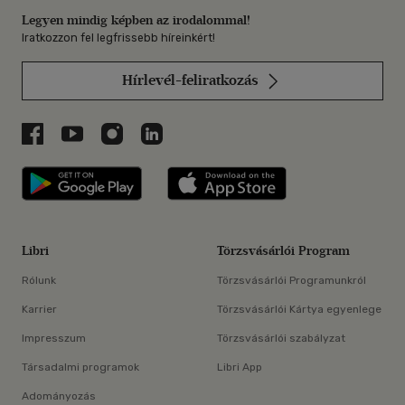
Legyen mindig képben az irodalommal!
Iratkozzon fel legfrissebb híreinkért!
Hírlevél-feliratkozás
Libri a Facebookon
Libri a Youtube-on
Libri az Instagramon
Libri a LinkedInen
Libri applikáció Szerezd meg: Google P
Libri applikáció 
Libri
Törzsvásárlói Program
Rólunk
Törzsvásárlói Programunkról
Karrier
Törzsvásárlói Kártya egyenlege
Impresszum
Törzsvásárlói szabályzat
Társadalmi programok
Libri App
Adományozás