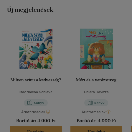
Új megjelenések
Milyen színű a kedvesség?
Mézi és a varázsüveg
Maddalena Schiavo
Chiara Ravizza
Könyv
Könyv
Árinformációk
Árinformációk
Borító ár:
4 990 Ft
Borító ár:
4 990 Ft
Kosárba
Kosárba