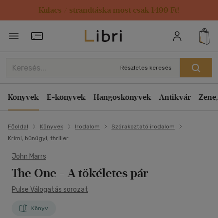
Kulacs / strandtáska most csak 1499 Ft!
Törzsvásárlói Kártya adatai
Részletes keresés
Könyvek
E-könyvek
Hangoskönyvek
Antikvár
Zene,
Főoldal
Könyvek
Irodalom
Szórakoztató irodalom
Krimi, bűnügyi, thriller
John Marrs
The One - A tökéletes pár
Pulse Válogatás sorozat
Könyv