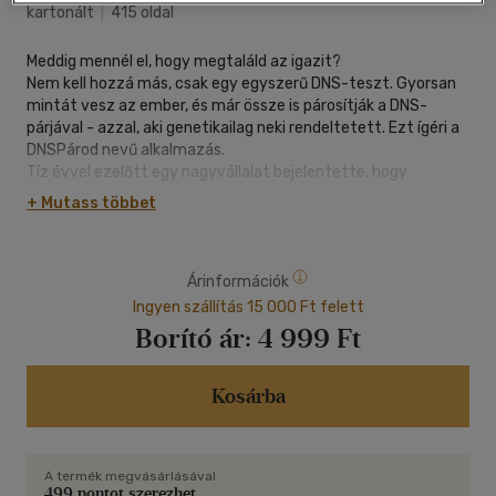
kartonált
|
415 oldal
Meddig mennél el, hogy megtaláld az igazit?
Nem kell hozzá más, csak egy egyszerű DNS-teszt. Gyorsan
mintát vesz az ember, és már össze is párosítják a DNS-
párjával - azzal, aki genetikailag neki rendeltetett. Ezt ígéri a
DNSPárod nevű alkalmazás.
Tíz évvel ezelőtt egy nagyvállalat bejelentette, hogy
megtalálták azt a gént, ami párosítja az embereket a lelki
+ Mutass többet
társukkal. Azóta világszerte milliók találták meg a DNS-
párjukat. Azonban ennek a felfedezésnek megvannak az
árnyoldalai: a teszteredmények miatt számtalan
Árinformációk
párkapcsolat bomlott fel, valamint a feje tetejére állították a
klasszikus értelemben vett románcot, randevúzást és
Ingyen szállítás 15 000 Ft felett
szerelmet.
Borító ár:
4 999 Ft
Öt nagyon különböző ember kap értesítést arról, hogy
megtalálták a DNS-párjukat. Mindegyikük hamarosan
találkozni fog az igaz szerelmével. De nem mindenki fog
Kosárba
"boldogan élni, amíg meg nem hal". Mert még a lelki társaknak
is vannak titkaik. És némelyik bizony sokkolóbb, mint azt bárki
sejtené...
A termék megvásárlásával
Ez a lebilincselő regény bemutatja, hogy még a
499 pontot szerezhet