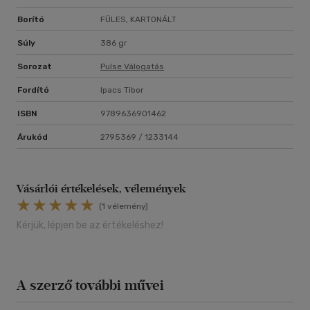
Borító
FÜLES, KARTONÁLT
Súly
386 gr
Sorozat
Pulse Válogatás
Fordító
Ipacs Tibor
ISBN
9789636901462
Árukód
2795369 / 1233144
Vásárlói értékelések, vélemények
(1 vélemény)
Kérjük, lépjen be az értékeléshez!
A szerző további művei