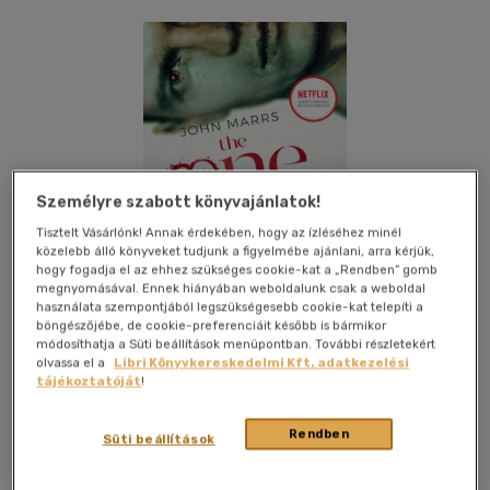
Személyre szabott könyvajánlatok!
Tisztelt Vásárlónk! Annak érdekében, hogy az ízléséhez minél
közelebb álló könyveket tudjunk a figyelmébe ajánlani, arra kérjük,
hogy fogadja el az ehhez szükséges cookie-kat a „Rendben” gomb
megnyomásával. Ennek hiányában weboldalunk csak a weboldal
használata szempontjából legszükségesebb cookie-kat telepíti a
böngészőjébe, de cookie-preferenciáit később is bármikor
módosíthatja a Süti beállítások menüpontban. További részletekért
olvassa el a
Libri Könyvkereskedelmi Kft. adatkezelési
tájékoztatóját
!
Kívánságlistához adom
Megosztom
Rendben
Süti beállítások
(1 vélemény)
Maxim Könyvkiadó Kft
|
2025
|
magyar nyelvű
|
füles,