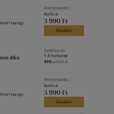
Árinformációk
Borító ár:
3 990 Ft
hívást kap egy
Kosárba
Szállítási idő:
1-3 munkanap
mon átka
399
pontot ér
Árinformációk
Borító ár:
3 990 Ft
hívást kap egy
Kosárba