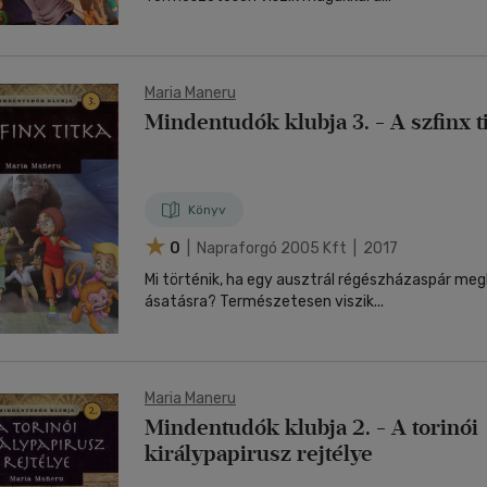
Maria Maneru
Mindentudók klubja 3. - A szfinx t
Könyv
0
| Napraforgó 2005 Kft | 2017
Mi történik, ha egy ausztrál régészházaspár meg
ásatásra? Természetesen viszik...
Maria Maneru
Mindentudók klubja 2. - A torinói
királypapirusz rejtélye