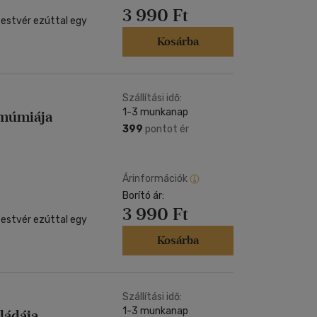
3 990 Ft
 testvér ezúttal egy
Kosárba
Szállítási idő:
1-3 munkanap
 múmiája
399
pontot ér
Árinformációk
Borító ár:
3 990 Ft
 testvér ezúttal egy
Kosárba
Szállítási idő:
1-3 munkanap
ládája