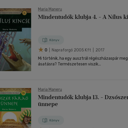
Maria Maneru
Mindentudók klubja 4. - A Nílus k
Könyv
0
| Napraforgó 2005 Kft | 2017
Mi történik, ha egy ausztrál régészházaspár meg
ásatásra? Természetesen viszik...
Maria Maneru
Mindentudók klubja 13. - Dzsószer
ünnepe
Könyv