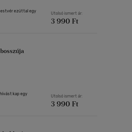
 testvér ezúttal egy
Utolsó ismert ár:
3 990 Ft
- Kleopátra bosszúja
hívást kap egy
Utolsó ismert ár:
3 990 Ft