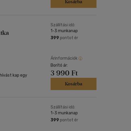
Kosárba
Szállítási idő:
1-3 munkanap
itka
399
pontot ér
Árinformációk
Borító ár:
3 990 Ft
hívást kap egy
Kosárba
Szállítási idő:
1-3 munkanap
399
pontot ér