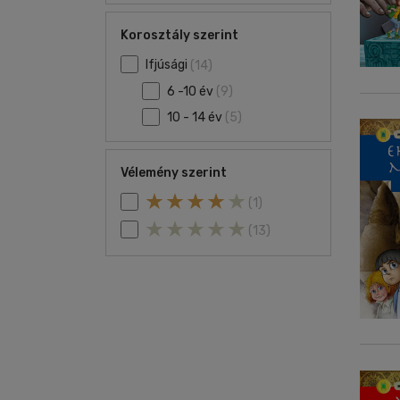
Korosztály szerint
Ifjúsági
(14)
6 -10 év
(9)
10 - 14 év
(5)
Vélemény szerint
(1)
(13)