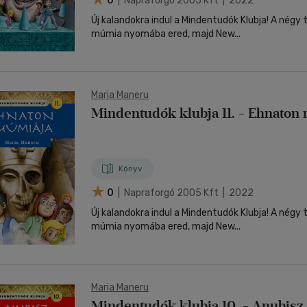
0
| Napraforgó 2005 Kft | 2022
Új kalandokra indul a Mindentudók Klubja! A négy
múmia nyomába ered, majd New...
Maria Maneru
Mindentudók klubja 11. - Ehnaton
Könyv
0
| Napraforgó 2005 Kft | 2022
Új kalandokra indul a Mindentudók Klubja! A négy
múmia nyomába ered, majd New...
Maria Maneru
Mindentudók klubja 10. - Anubisz 