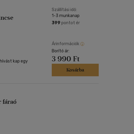
Szállítási idő:
1-3 munkanap
incse
399
pontot ér
Árinformációk
Borító ár:
3 990 Ft
hívást kap egy
Kosárba
 fáraó