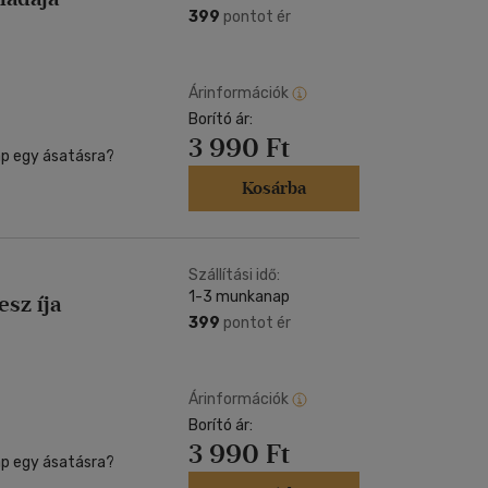
399
pontot ér
Árinformációk
Borító ár:
3 990 Ft
ap egy ásatásra?
Kosárba
Szállítási idő:
1-3 munkanap
esz íja
399
pontot ér
Árinformációk
Borító ár:
3 990 Ft
ap egy ásatásra?