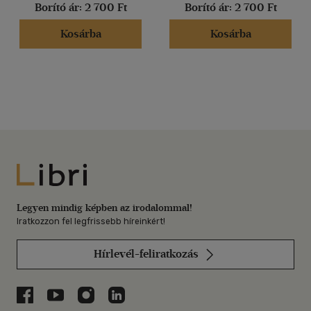
Borító ár:
2 700 Ft
Borító ár:
2 700 Ft
Kosárba
Kosárba
Libri
Legyen mindig képben az irodalommal!
Iratkozzon fel legfrissebb híreinkért!
Hírlevél-feliratkozás
Libri a Facebookon
Libri a Youtube-on
Libri az Instagramon
Libri a LinkedInen