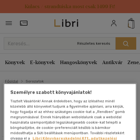
Kulacs / strandtáska most csak 1499 Ft!
Szűrés
Rendezés
Törzsvásárlói Kártya adatai
Rendezés
Alkategóriák megjelenítése
Relevancia
Részletes keresés
Összes
(2 db)
Kiadás éve szerint csökkenő
Életmód, egészség
(2)
Kiadás éve szerint növekvő
Könyvek
E-könyvek
Hangoskönyvek
Antikvár
Zene,
Ár szerint csökkenő
Főoldal
Ár szerint növekvő
Sorozatok
Típus
Eladott darabszám szerint csökkenő
Személyre szabott könyvajánlatok!
Könyv
(2)
ALTERNATÍV GYÓGYMÓDOK
Tisztelt Vásárlónk! Annak érdekében, hogy az ízléséhez minél
Eladott darabszám szerint növekvő
közelebb álló könyveket tudjunk a figyelmébe ajánlani, arra kérjük,
KÉZIKÖNYVE sorozat
Cím szerint A-Z
hogy fogadja el az ehhez szükséges cookie-kat a „Rendben” gomb
Nyelv szerint
megnyomásával. Ennek hiányában weboldalunk csak a weboldal
Szerző szerint A-Z
használata szempontjából legszükségesebb cookie-kat telepíti a
Magyar
(2)
Összes szűrő törlése
böngészőjébe, de cookie-preferenciáit később is bármikor
módosíthatja a Süti beállítások menüpontban. További részletekért
olvassa el a
Libri Könyvkereskedelmi Kft. adatkezelési
Megjelenítés