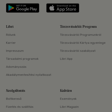
Libri applikáció Szerezd meg: Google P
Libri applikáció 
Libri
Törzsvásárlói Program
Rólunk
Törzsvásárlói Programunkról
Karrier
Törzsvásárlói Kártya egyenlege
Impresszum
Törzsvásárlói szabályzat
Társadalmi programok
Libri App
Adományozás
Akadálymentesítési nyilatkozat
Szolgáltatás
Kultúra
Boltkereső
Események
Fizetés és szállítás
Libri Magazin