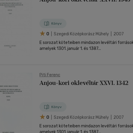
Könyv
0
| Szegedi Középkorász Műhely | 2007
E sorozat köteteiben mindazon levéltári forráso
amelyek 1301. január 1. és 1387...
Piti Ferenc
Anjou-kori oklevéltár XXVI. 1342
Könyv
0
| Szegedi Középkorász Műhely | 2007
E sorozat köteteiben mindazon levéltári forráso
amelyek 1301. január 1. és 1387...