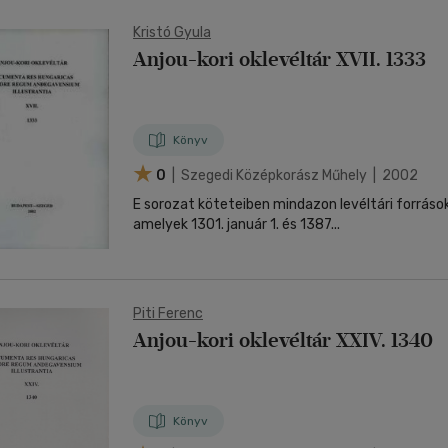
Kristó Gyula
Anjou-kori oklevéltár XVII. 1333
Könyv
0
| Szegedi Középkorász Műhely | 2002
E sorozat köteteiben mindazon levéltári forráso
amelyek 1301. január 1. és 1387...
Piti Ferenc
Anjou-kori oklevéltár XXIV. 1340
Könyv