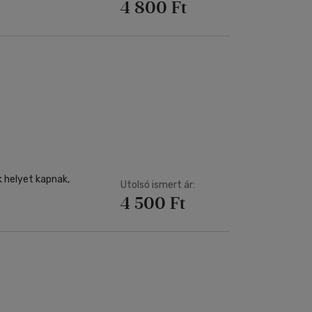
4 800 Ft
k helyet kapnak,
Utolsó ismert ár:
4 500 Ft