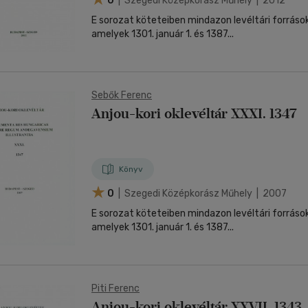
0
| Szegedi Középkorász Műhely | 2012
E sorozat köteteiben mindazon levéltári forráso
amelyek 1301. január 1. és 1387...
Sebők Ferenc
Anjou-kori oklevéltár XXXI. 1347
Könyv
0
| Szegedi Középkorász Műhely | 2007
E sorozat köteteiben mindazon levéltári forráso
amelyek 1301. január 1. és 1387...
Piti Ferenc
Anjou-kori oklevéltár XXVII. 1343