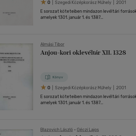
0
| Szegedi Középkorász Műhely | 2001
E sorozat köteteiben mindazon levéltári forráso
amelyek 1301. január 1. és 1387...
Almási Tibor
Anjou-kori oklevéltár XII. 1328
Könyv
0
| Szegedi Középkorász Műhely | 2001
E sorozat köteteiben mindazon levéltári forráso
amelyek 1301. január 1. és 1387...
Blazovich László
-
Géczi Lajos