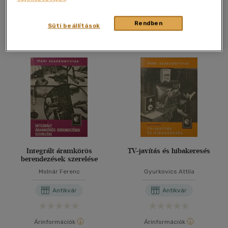
Kosárba
Kosárba
Rendben
Süti beállítások
Integrált áramkörös
TV-javítás és hibakeresés
berendezések szerelése
Molnár Ferenc
Gyurkovics Attila
Antikvár
Antikvár
Árinformációk
Árinformációk