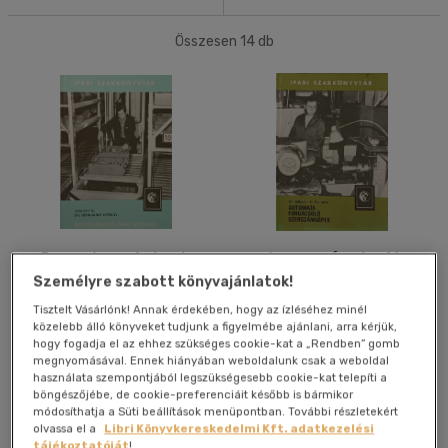
Magyar
(14)
20 db / oldal
Összesen
14
db
40 db / oldal
Ár szerint
500 Ft - 2500 Ft
(3)
Alkalmaz
2500 Ft - 4500 Ft
(8)
4500 Ft felett
(4)
Korosztály szerint
Biztonságos raktározás
Automata forgácsoló
Felnőtt
(14)
szerszámgépek
Személyre szabott könyvajánlatok!
Dr. Bernhardt György
Tisztelt Vásárlónk! Annak érdekében, hogy az ízléséhez minél
Vélemény szerint
közelebb álló könyveket tudjunk a figyelmébe ajánlani, arra kérjük,
Antikvár
Antikvár
hogy fogadja el az ehhez szükséges cookie-kat a „Rendben” gomb
(14)
megnyomásával. Ennek hiányában weboldalunk csak a weboldal
használata szempontjából legszükségesebb cookie-kat telepíti a
böngészőjébe, de cookie-preferenciáit később is bármikor
Árinformációk
Árinformációk
módosíthatja a Süti beállítások menüpontban. További részletekért
Online ár:
2 600 Ft
Online ár:
3 000 Ft
Alkalmaz
olvassa el a
Libri Könyvkereskedelmi Kft. adatkezelési
tájékoztatóját
!