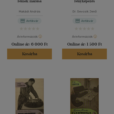
Fémek marása
Fényképezés
Makádi András
Dr. Sevcsik Jenő
Antikvár
Antikvár
Árinformációk
Árinformációk
Online ár:
6 000 Ft
Online ár:
1 500 Ft
Kosárba
Kosárba