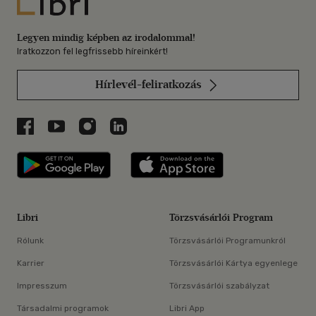
Libri
Legyen mindig képben az irodalommal!
Iratkozzon fel legfrissebb híreinkért!
Hírlevél-feliratkozás
Libri a Facebookon
Libri a Youtube-on
Libri az Instagramon
Libri a LinkedInen
Libri applikáció Szerezd meg: Google P
Libri applikáció 
Libri
Törzsvásárlói Program
Rólunk
Törzsvásárlói Programunkról
Karrier
Törzsvásárlói Kártya egyenlege
Impresszum
Törzsvásárlói szabályzat
Társadalmi programok
Libri App