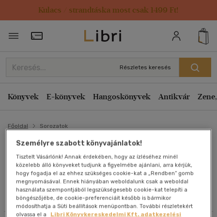
Kulacs / strandtáska most csak 1499 Ft!
Szűrés
Rendezés
Törzsvásárlói Kártya adatai
Rendezés
Alkategóriák megjelenítése
Relevancia
Részletes keresés
Összes
(2 db)
Kiadás éve szerint csökkenő
Életmód, egészség
(2)
Kiadás éve szerint növekvő
Könyvek
E-könyvek
Hangoskönyvek
Antikvár
Zene,
Ár szerint csökkenő
Főoldal
Ár szerint növekvő
Sorozatok
Típus
Eladott darabszám szerint csökkenő
Személyre szabott könyvajánlatok!
Antikvár
(2)
ERŐS TEST ÉS DERŰS LÉLEK
Tisztelt Vásárlónk! Annak érdekében, hogy az ízléséhez minél
Eladott darabszám szerint növekvő
közelebb álló könyveket tudjunk a figyelmébe ajánlani, arra kérjük,
sorozat
Cím szerint A-Z
hogy fogadja el az ehhez szükséges cookie-kat a „Rendben” gomb
Nyelv szerint
megnyomásával. Ennek hiányában weboldalunk csak a weboldal
Szerző szerint A-Z
használata szempontjából legszükségesebb cookie-kat telepíti a
Magyar
(2)
Összes szűrő törlése
böngészőjébe, de cookie-preferenciáit később is bármikor
módosíthatja a Süti beállítások menüpontban. További részletekért
olvassa el a
Libri Könyvkereskedelmi Kft. adatkezelési
Megjelenítés