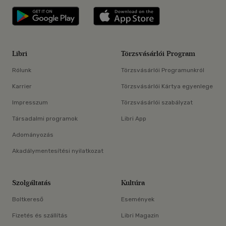
Libri applikáció Szerezd meg: Google P
Libri applikáció 
Libri
Törzsvásárlói Program
Rólunk
Törzsvásárlói Programunkról
Karrier
Törzsvásárlói Kártya egyenlege
Impresszum
Törzsvásárlói szabályzat
Társadalmi programok
Libri App
Adományozás
Akadálymentesítési nyilatkozat
Szolgáltatás
Kultúra
Boltkereső
Események
Fizetés és szállítás
Libri Magazin