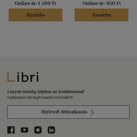
Online ár:
1 500 Ft
Online ár:
950 Ft
Kosárba
Kosárba
Libri
Legyen mindig képben az irodalommal!
Iratkozzon fel legfrissebb híreinkért!
Hírlevél-feliratkozás
Libri a Facebookon
Libri a Youtube-on
Libri az Instagramon
Libri a LinkedInen