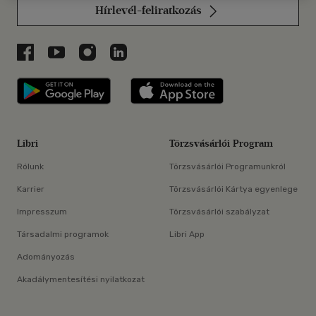
Hírlevél-feliratkozás
Libri a Facebookon
Libri a Youtube-on
Libri az Instagramon
Libri a LinkedInen
Libri applikáció Szerezd meg: Google P
Libri applikáció 
Libri
Törzsvásárlói Program
Rólunk
Törzsvásárlói Programunkról
Karrier
Törzsvásárlói Kártya egyenlege
Impresszum
Törzsvásárlói szabályzat
Társadalmi programok
Libri App
Adományozás
Akadálymentesítési nyilatkozat