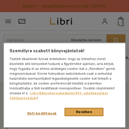
Kulacs / strandtáska most csak 1499 Ft!
Törzsvásárlói Kártya adatai
Részletes keresés
Személyre szabott könyvajánlatok!
Könyvek
E-könyvek
Hangoskönyvek
Antikvár
Zene,
Tisztelt Vásárlónk! Annak érdekében, hogy az ízléséhez minél
közelebb álló könyveket tudjunk a figyelmébe ajánlani, arra kérjük,
hogy fogadja el az ehhez szükséges cookie-kat a „Rendben” gomb
Nincs találat
megnyomásával. Ennek hiányában weboldalunk csak a weboldal
használata szempontjából legszükségesebb cookie-kat telepíti a
böngészőjébe, de cookie-preferenciáit később is bármikor
módosíthatja a Süti beállítások menüpontban. További részletekért
olvassa el a
Libri Könyvkereskedelmi Kft. adatkezelési
tájékoztatóját
!
Libri
Rendben
Süti beállítások
Legyen mindig képben az irodalommal!
Iratkozzon fel legfrissebb híreinkért!