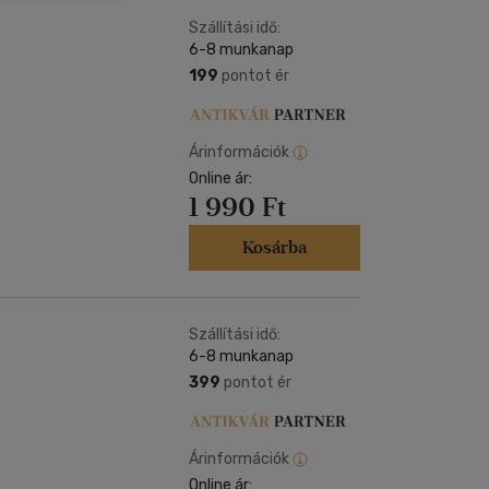
Kártya
Vallás, mitológia
m
Szállítási idő:
Képeslap
6-8 munkanap
és Természet
yv
Naptár
199
pontot ér
k
Papír, írószer
ok
Árinformációk
Online ár:
1 990 Ft
Kosárba
Szállítási idő:
6-8 munkanap
399
pontot ér
Árinformációk
Online ár: