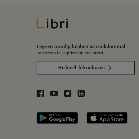
Libri
Legyen mindig képben az irodalommal!
Iratkozzon fel legfrissebb híreinkért!
Hírlevél-feliratkozás
Libri a Facebookon
Libri a Youtube-on
Libri az Instagramon
Libri a LinkedInen
Libri applikáció Szerezd m
Libri