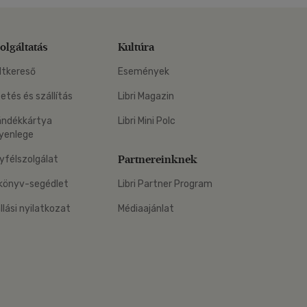
olgáltatás
Kultúra
ltkereső
Események
zetés és szállítás
Libri Magazin
ándékkártya
Libri Mini Polc
yenlege
Partnereinknek
yfélszolgálat
könyv-segédlet
Libri Partner Program
állási nyilatkozat
Médiaajánlat