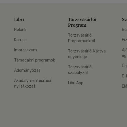
Libri
Törzsvásárlói
Sz
Program
Rólunk
Bo
Törzsvásárlói
Karrier
Fi
Programunkról
Impresszum
Aj
Törzsvásárlói Kártya
eg
egyenlege
Társadalmi programok
Üg
Törzsvásárlói
Adományozás
szabályzat
E-
Akadálymentesítési
Libri App
nyilatkozat
El
eg: Google Play
 applikáció Letölthető az App Store-ból