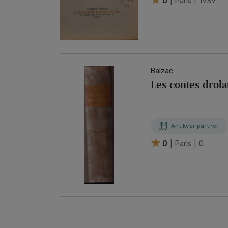
0
| Paris | 1939
Balzac
Les contes drola
Antikvár partner
0
| Paris | 0