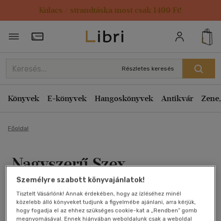
Kulacs / strandtáska most csak 1499 Ft!
Törzsvásárlói Kártya adatai
Részletes keresés
Könyvek
E-könyvek
Hangoskönyvek
Antikvár
Zene,
Főoldal
Nagyszerű Szex
Személyre szabott könyvajánlatok!
Mark A. Michaels, Johnson, Patricia
Tisztelt Vásárlónk! Annak érdekében, hogy az ízléséhez minél
közelebb álló könyveket tudjunk a figyelmébe ajánlani, arra kérjük,
Antikvár könyv (4db)
hogy fogadja el az ehhez szükséges cookie-kat a „Rendben” gomb
megnyomásával. Ennek hiányában weboldalunk csak a weboldal