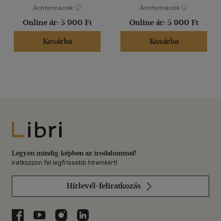
Árinformációk
Árinformációk
Online ár:
5 900 Ft
Online ár:
5 900 Ft
Kosárba
Kosárba
Libri
Legyen mindig képben az irodalommal!
Iratkozzon fel legfrissebb híreinkért!
Hírlevél-feliratkozás
Libri a Facebookon
Libri a Youtube-on
Libri az Instagramon
Libri a LinkedInen