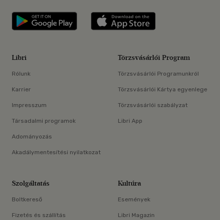
Libri applikáció Szerezd meg: Google P
Libri applikáció 
Libri
Törzsvásárlói Program
Rólunk
Törzsvásárlói Programunkról
Karrier
Törzsvásárlói Kártya egyenlege
Impresszum
Törzsvásárlói szabályzat
Társadalmi programok
Libri App
Adományozás
Akadálymentesítési nyilatkozat
Szolgáltatás
Kultúra
Boltkereső
Események
Fizetés és szállítás
Libri Magazin