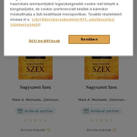
használata szempontjából legszükségesebb cookie-kat telepíti a
További formátumok
böngészőjébe, de cookie-preferenciáit később is bármikor
módosíthatja a Süti beállítások menüpontban. További részletekért
olvassa el a
Libri Könyvkereskedelmi Kft. adatkezelési
tájékoztatóját
!
Rendben
Süti beállítások
Nagyszerű Szex
Nagyszerű Szex
Mark A. Michaels, Johnson,
Mark A. Michaels, Johnson,
Patricia
Patricia
Antikvár partner
Antikvár partner
Árinformációk
Árinformációk